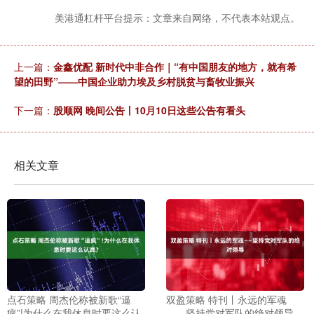
美港通杠杆平台提示：文章来自网络，不代表本站观点。
上一篇：
金鑫优配 新时代中非合作｜“有中国朋友的地方，就有希
望的田野”——中国企业助力埃及乡村脱贫与畜牧业振兴
下一篇：
股顺网 晚间公告丨10月10日这些公告有看头
相关文章
点石策略 周杰伦称被新歌“逼
双盈策略 特刊丨永远的军魂
疯”!为什么在我休息时要这么认
——坚持党对军队的绝对领导