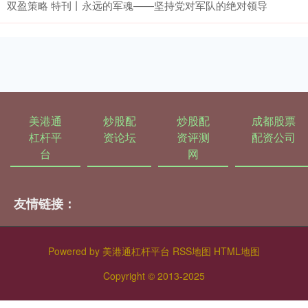
双盈策略 特刊丨永远的军魂——坚持党对军队的绝对领导
美港通
炒股配
炒股配
成都股票
杠杆平
资论坛
资评测
配资公司
台
网
友情链接：
Powered by
美港通杠杆平台
RSS地图
HTML地图
Copyright
© 2013-2025