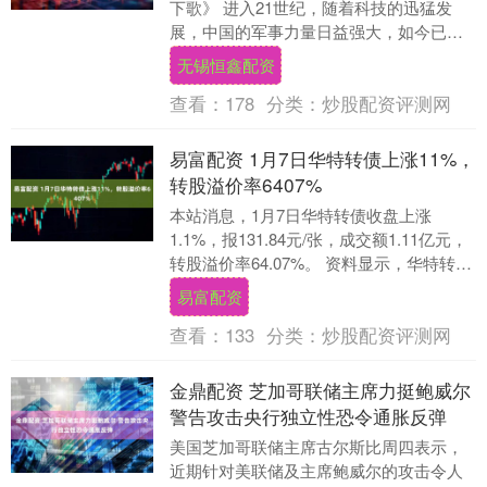
下歌》 进入21世纪，随着科技的迅猛发
展，中国的军事力量日益强大，如今已经
成为了世界军事强国之一。与此同时，我
无锡恒鑫配资
国也不断涌....
查看：
178
分类：
炒股配资评测网
易富配资 1月7日华特转债上涨11%，
转股溢价率6407%
本站消息，1月7日华特转债收盘上涨
1.1%，报131.84元/张，成交额1.11亿元，
转股溢价率64.07%。 资料显示，华特转债
信用级别为“AA-”，债券期限....
易富配资
查看：
133
分类：
炒股配资评测网
金鼎配资 芝加哥联储主席力挺鲍威尔
警告攻击央行独立性恐令通胀反弹
美国芝加哥联储主席古尔斯比周四表示，
近期针对美联储及主席鲍威尔的攻击令人