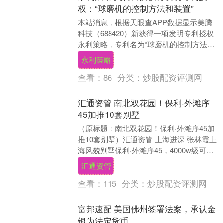
权：“球磨机的控制方法和装置”
本站消息，根据天眼查APP数据显示美腾
科技（688420）新获得一项发明专利授权
永利策略，专利名为“球磨机的控制方法和
装置”，专利申请号为CN202310372....
永利策略
查看：
86
分类：
炒股配资评测网
汇通资管 南北双花园！保利·外滩序
45加推10套别墅
（原标题：南北双花园！保利·外滩序45加
推10套别墅）汇通资管 上海进深 张林霞上
海风貌别墅保利·外滩序45，4000w级可入
手约175-280㎡滨江花园别墅，....
汇通资管
查看：
115
分类：
炒股配资评测网
富邦速配 美国佛州签署法案，承认金
银为法定货币