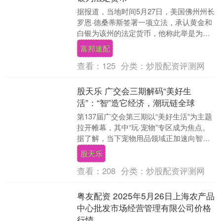
据报道，当地时间5月27日，美国佛州州长
罗恩·德桑蒂斯签署一项立法，承认黄金和
白银为该州的法定货币，他称此举是为了
保护佛罗里达人免受美元贬值的影响。这
富邦速配
项立法建立....
查看：
125
分类：
炒股配资评测网
股天乐 广交会三期解码“美好生
活”：“智”造它经济，潮玩链全球
第137届广交会第三期以“美好生活”为主题
拉开帷幕，其中“玩·宠物”专区成为焦点。
据了解，当下宠物用品领域正加速向智能
化、情感化方向迭代股天乐，从可远程互
股天乐
动的智....
查看：
208
分类：
炒股配资评测网
粤友配资 2025年5月26日上海农产品
中心批发市场经营管理有限公司价格
行情