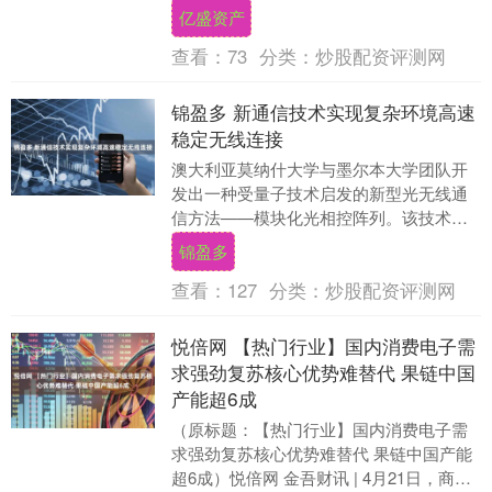
起了黑豆的香味。 刚到任的许光达将军正
亿盛资产
站在窑洞门....
查看：
73
分类：
炒股配资评测网
锦盈多 新通信技术实现复杂环境高速
稳定无线连接
澳大利亚莫纳什大学与墨尔本大学团队开
发出一种受量子技术启发的新型光无线通
信方法——模块化光相控阵列。该技术在
复杂的空间密集环境中，实现了高速、稳
锦盈多
定的无线连接，让....
查看：
127
分类：
炒股配资评测网
悦倍网 【热门行业】国内消费电子需
求强劲复苏核心优势难替代 果链中国
产能超6成
（原标题：【热门行业】国内消费电子需
求强劲复苏核心优势难替代 果链中国产能
超6成）悦倍网 金吾财讯 | 4月21日，商务