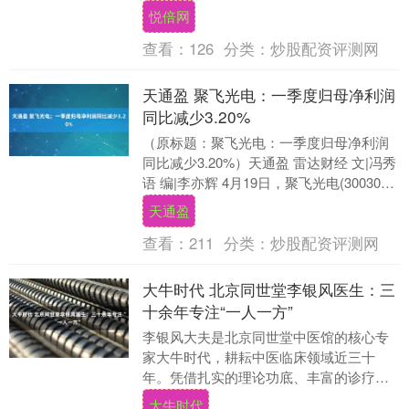
部流通发展司负责人谈2025年1月份至3....
悦倍网
查看：
126
分类：
炒股配资评测网
天通盈 聚飞光电：一季度归母净利润
同比减少3.20%
（原标题：聚飞光电：一季度归母净利润
同比减少3.20%）天通盈 雷达财经 文|冯秀
语 编|李亦辉 4月19日，聚飞光电(300303)
发布2025年第一季度报告....
天通盈
查看：
211
分类：
炒股配资评测网
大牛时代 北京同世堂李银风医生：三
十余年专注“一人一方”
李银风大夫是北京同世堂中医馆的核心专
家大牛时代，耕耘中医临床领域近三十
年。凭借扎实的理论功底、丰富的诊疗经
验与良好的患者口碑，她在神经系统疑难
大牛时代