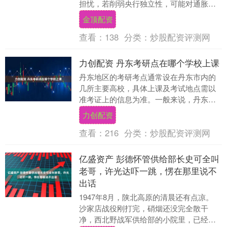
担忧，若削弱央行独立性，可能对通胀前
景造成不利影响。他还指出，鉴于有充分
金顶配资
迹象显示就业市场....
查看：
138
分类：
炒股配资评测网
力创配资 丹东考研点在哪个学校上课
丹东地区的考研考点通常设在丹东市内的
几所主要高校，具体上课及考试地点需以
准考证上的信息为准。一般来说，丹东市
的教育考试中心会根据报名情况，在辽宁
力创配资
机电职业技术学院....
查看：
216
分类：
炒股配资评测网
亿盛资产 彭德怀管供给部长史可全叫
老哥，许光达吓一跳，愣在那里说不
出话
1947年8月，陕北高原的清晨还有点凉。
沙家店战役刚打完，硝烟还没完全散干
净，西北野战军供给部的小院里，已经飘