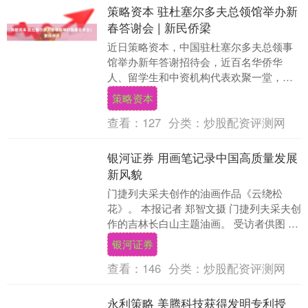
策略资本 驻杜塞尔多夫总领馆举办新
春答谢会 | 新民侨梁
近日策略资本，中国驻杜塞尔多夫总领事
馆举办新年答谢招待会，近百名华侨华
人、留学生和中资机构代表欢聚一堂，共
迎新年。 中国驻杜塞尔多夫总领事余勇代
策略资本
表总领馆在致辞中....
查看：
127
分类：
炒股配资评测网
银河证券 用画笔记录中国高质量发展
新风貌
门捷列夫采夫创作的油画作品《云绕松
花》。 本报记者 郑智文摄 门捷列夫采夫创
作的吉林长白山主题油画。 受访者供图 路
易斯创作的有关河南丰收场景的油画。 受
银河证券
访者供....
查看：
146
分类：
炒股配资评测网
永利策略 美腾科技获得发明专利授