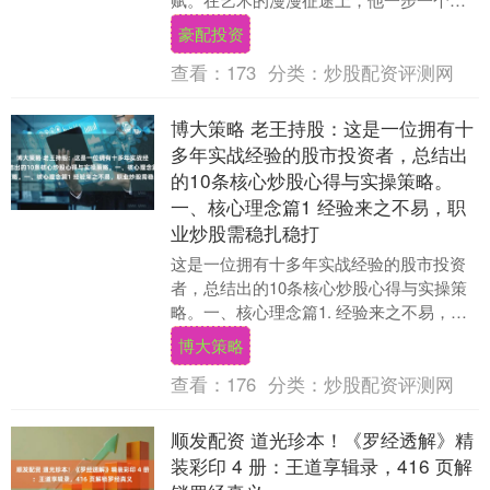
印，以笃定的姿态不断探索前行。从对传
豪配投资
统技法的精研细磨....
查看：
173
分类：
炒股配资评测网
博大策略 老王持股：这是一位拥有十
多年实战经验的股市投资者，总结出
的10条核心炒股心得与实操策略。
一、核心理念篇1 经验来之不易，职
业炒股需稳扎稳打
这是一位拥有十多年实战经验的股市投资
者，总结出的10条核心炒股心得与实操策
略。一、核心理念篇1. 经验来之不易，职
业炒股需稳扎稳打- 作者花费50万元“学
博大策略
费”换....
查看：
176
分类：
炒股配资评测网
顺发配资 道光珍本！《罗经透解》精
装彩印 4 册：王道享辑录，416 页解