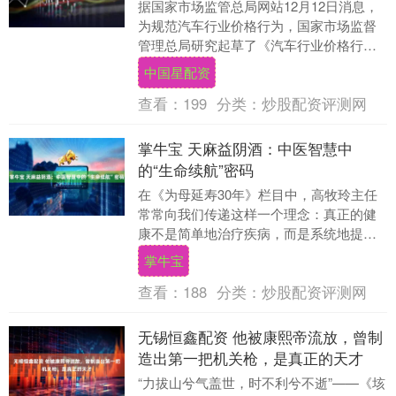
据国家市场监管总局网站12月12日消息，
为规范汽车行业价格行为，国家市场监督
管理总局研究起草了《汽车行业价格行为
合规指南(征求意见稿)》。其中，意见稿第
中国星配资
十四条提....
查看：
199
分类：
炒股配资评测网
掌牛宝 天麻益阴酒：中医智慧中
的“生命续航”密码
在《为母延寿30年》栏目中，高牧玲主任
常常向我们传递这样一个理念：真正的健
康不是简单地治疗疾病，而是系统地提升
生命的质量和长度。今天，高牧玲主任要
掌牛宝
为大家分享一款....
查看：
188
分类：
炒股配资评测网
无锡恒鑫配资 他被康熙帝流放，曾制
造出第一把机关枪，是真正的天才
“力拔山兮气盖世，时不利兮不逝”——《垓