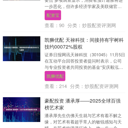
一步恶化，但许多经济学家及美联储官员
对通胀放缓持乐观态度。9 月通胀数据相对
配资宝
温和，为....
查看：
90
分类：
炒股配资评测网
凯狮优配 天禄科技：间接持有宇树科
技约00072%股权
证券日报网讯天禄科技（301045）11月5日
在互动平台回答投资者提问时表示，公司
与专业投资者共同投资的基金“安庆毅泓创
业投资合伙企业(有限合伙)”通过间接持
凯狮优配
股....
查看：
214
分类：
炒股配资评测网
豪配投资 潘承厚——2025全球百强
榜艺术家
潘承厚先生仿佛天生就与艺术有着不解之
缘，对艺术有着超乎常人的敏锐感知与天
赋。在艺术的漫漫征途上，他一步一个脚