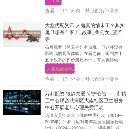
上上策
查看：
117
分类：
炒股配资评测网
大鑫优配资讯 人鬼真的情未了？其实
鬼只想有个家！_故事_鲁公女_蓝若
寺
虽然观看《兰若寺》有点晚，但这并没有
影响我的观看体验。在看之前，听到关于
五个故事的评价褒贬不一，有人觉得幼
稚，有人则认为值得一看……个人觉得，
大鑫优配资讯
追光这次的小百伶百....
查看：
117
分类：
炒股配资评测网
万利配资 银龄关爱 守护心智——市精
卫中心联合沈河区大南社区卫生服务
中心开展老年心理关爱活动
为深入贯彻落实《健康中国行动（2019—
2030年）》和《应对老年期痴呆国家行动
计划（2024—2030年）》，切实推进老年