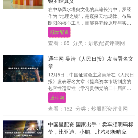
锁罗经真义
在中华风水堪舆文化的典籍长河中，罗经
作为 “地理之镜”，是窥探天地规律、布局
阴阳的核心工具，而能将罗经原理与实战
技法讲透的传世典籍，当属蜀东阴阳学王
顺发配资
道享辑录的《....
查看：
85
分类：
炒股配资评测网
通牛网 吴清《人民日报》发表署名文
章
12月5日，中国证监会主席吴清在《人民日
报》发表署名文章《提高资本市场制度的
包容性适应性（学习贯彻党的二十届四中
全会精神）》。 文章提出，营造更具吸引
通牛网
力的“长钱....
查看：
152
分类：
炒股配资评测网
中国星配资 国家出手：卖车须明码标
价，比亚迪、小鹏、北汽积极响应