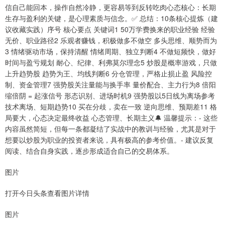
信自己能回本，操作自然冷静，更容易等到反转吃肉心态核心：长期
生存与盈利的关键，是心理素质与信念。✅ 总结：10条核心提炼（建
议收藏实践）序号 核心要点 关键词1 50万学费换来的职业经验 经验
无价、职业路径2 乐观者赚钱，积极做多不做空 多头思维、顺势而为
3 情绪驱动市场，保持清醒 情绪周期、独立判断4 不做短频快，做好
时间与盈亏规划 耐心、纪律、利弗莫尔理念5 炒股是概率游戏，只做
上升趋势股 趋势为王、均线判断6 分仓管理，严格止损止盈 风险控
制、资金管理7 强势股关注量能与换手率 量价配合、主力行为8 倍阳
缩倍阴 = 起涨信号 形态识别、进场时机9 强势股以5日线为离场参考
技术离场、短期趋势10 买在分歧，卖在一致 逆向思维、预期差11 格
局要大，心态决定最终收益 心态管理、长期主义🔔 温馨提示：- 这些
内容虽然简短，但每一条都凝结了实战中的教训与经验，尤其是对于
想要以炒股为职业的投资者来说，具有极高的参考价值。- 建议反复
阅读、结合自身实践，逐步形成适合自己的交易体系。
图片
打开今日头条查看图片详情
图片