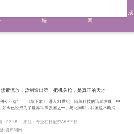
通杠杆平
炒股配资论
炒股配资评测
成
台
坛
网
康熙帝流放，曾制造出第一把机关枪，是真正的天才
利兮不逝”——《垓下歌》 进入21世纪，随着科技的迅猛发展，中
如今已经成为了世界军事强国之一。与此同时，我国也不断涌....
：02-15
来源：专业杠杆配资APP下载
股配资评测网