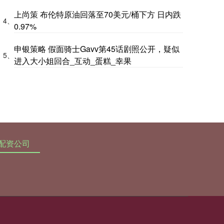
上尚策 布伦特原油回落至70美元/桶下方 日内跌
4、
0.97%
申银策略 假面骑士Gavv第45话剧照公开，疑似
5、
进入大小姐回合_互动_蛋糕_幸果
配资公司