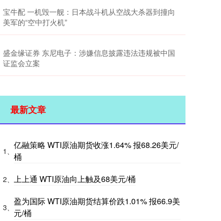
宝牛配 一机毁一舰：日本战斗机从空战大杀器到撞向
美军的“空中打火机”
盛金缘证券 东尼电子：涉嫌信息披露违法违规被中国
证监会立案
最新文章
亿融策略 WTI原油期货收涨1.64% 报68.26美元/
1、
桶
上上通 WTI原油向上触及68美元/桶
2、
盈为国际 WTI原油期货结算价跌1.01% 报66.9美
3、
元/桶