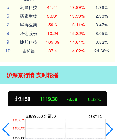
5
宏昌科技
41.41
19.99%
1.96%
6
药康生物
33.31
19.99%
2.98%
7
毕得医药
59.6
16.11%
3.47%
8
聆达股份
10.24
15.32%
6.05%
9
捷邦科技
105.39
14.64%
3.82%
10
吉和昌
37.4
14.62%
24.68%
沪深京行情 实时轮播
北证50
1119.30
创
-3.58
-0.32%