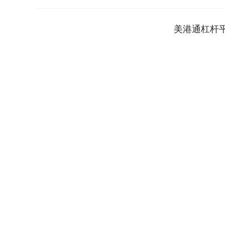
美港通杠杆
深证成指
14238.10
73
0.20%
127.98
0