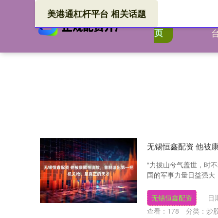
美港通杠杆平台 相关话题
美港
首
页
无锡恒鑫配资 他被
“力拔山兮气盖世，时不
国的军事力量日益强大，
无锡恒鑫配资
日期
查看：
178
分类：
炒