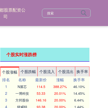
都股票配资公
司
个股实时涨跌榜
个股跌幅
个股流入
个股流出
换手率
个股涨幅
排名
名称
最新价
涨幅
换手率
1
N展芯
114.5
388.27%
46.10%
2
一博科技
53.33
20.01%
14.45%
3
方邦股份
146.16
20.00%
6.44%
4
锴威特
93.38
20.00%
1.44%