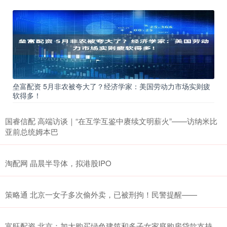
垒富配资 5月非农被夸大了？经济学家：美国劳动力市场实则疲
软得多！
国睿信配 高端访谈｜“在互学互鉴中赓续文明薪火”——访纳米比
亚前总统姆本巴
淘配网 晶晨半导体，拟港股IPO
策略通 北京一女子多次偷外卖，已被刑拘！民警提醒——
富旺配资 北京：加大购买绿色建筑和多子女家庭购房贷款支持