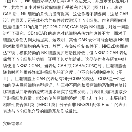
（图1G）。NK 细胞介导的杀伤与CAR 表达无关，并显示出快速动力
学，共培养 8 小时后胶质瘤细胞几乎被完全消灭（图 1H ）。表达
CAR 后，NK 细胞的杀伤力没有提高，这让作者不禁要问，这是 CAR
设计的原因，还是体外培养条件过度激活了 NK 细胞。作者用靶向淋
巴瘤细胞CD19的第二代CD28-CD3ζ CAR 转染 NK 细胞，对这一问题
进行了研究。CD19CAR 的表达对靶细胞杀伤力的改善不大，而对 T
细胞的杀伤力则大幅提高。这表明，其他 CAR 设计可能会增加 NK 细
胞对胶质瘤细胞的杀伤力。然而，在免疫抑制条件下，NKG2D表面表
达下调，模拟转染的 NK 细胞抗肿瘤活性降低，但 NKG2D CAR 表达
保留了 NK 细胞的功能，证明了其功能益处。这促使作者在研究中继
续使用 NKG2D CAR。当表达 CAR 或 CARΔ(CD3ζ)时，巨噬细胞会
随着时间的推移降低肿瘤细胞的汇合度，但不会控制肿瘤生长（图
1I）。巨噬细胞上 CAR 的表达有利于CD86的表达，CD86是一种已
知的促炎巨噬细胞表型标记。与三种不同的胶质瘤细胞系和两种脑转
移细胞系共培养的流式细胞术证实了这些发现，并表明巨噬细胞减少
了肿瘤细胞数量，但没有使肿瘤细胞溶解（图 1J、1 K）。主要组织
相容性复合体I 类（MHC I 类）分子而非 NKG2D 配体 Rae-1 的表面
表达与 NK 细胞介导的细胞系杀伤成反比。
实验结果2