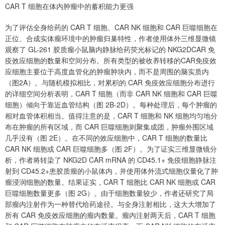
CAR T 细胞在体内肿瘤中的蓄积能力更强
为了评估全身给药的 CAR T 细胞、CAR NK 细胞和 CAR 巨噬细胞在
正位、合成实体瘤环境中的肿瘤归巢特性，作者使用体外三维显微镜
观察了 GL-261 胶质瘤小鼠脑内静脉给药荧光标记的 NKG2DCAR 免
疫效应细胞的数量和空间分布。所有类型的被收养转移的CAR免疫效
应细胞主要位于高度血管化的肿瘤肿块内，而不是周围的脑实质内
（图2A）。与随机模拟相比，对累积的 CAR 免疫效应细胞分布进行
的详细空间分析表明，CAR T 细胞（而非 CAR NK 细胞和 CAR 巨噬
细胞）倾向于靠近血管结构（图 2B-2D）。每种处理后，每个肿瘤的
相对血管体积相当。值得注意的是，CAR T 细胞和 NK 细胞均匀地分
布在肿瘤的所有区域，而 CAR 巨噬细胞则聚集成团，肿瘤外围区域
几乎没有（图 2E）。在不同的效应细胞中，CAR T 细胞的数量比
CAR NK 细胞或 CAR 巨噬细胞多（图 2F）。为了证实三维显微镜分
析，作者将转染了 NKG2D CAR mRNA 的 CD45.1+ 免疫细胞静脉注
射到 CD45.2+患胶质瘤的小鼠体内，并使用体外流式细胞仪量化了肿
瘤浸润细胞的数量。结果证实，CAR T 细胞比 CAR NK 细胞或 CAR
巨噬细胞数量更多（图 2G）。由于细胞数量较少，作者还研究了局
部瘤内注射作为一种替代给药途径。与全身注射相比，这大大增加了
所有 CAR 免疫效应细胞的瘤内数量。瘤内注射两天后，CAR T 细胞