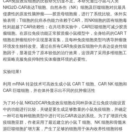
CAR免疫效应细胞的比较研究仍显不足。本研究通过小鼠与人类
NKG2D-CAR表达T细胞、自然杀伤（NK）细胞及巨噬细胞对抗最具
侵袭性的原发性脑肿瘤——胶质母细胞瘤，进行了系统比较。体外实
验表明：T细胞的抗癌杀伤能力依赖于CAR，而NK细胞的固有细胞毒
性则超越了CAR依赖性；在共培养实验中，CAR巨噬细胞可减少胶质
瘤细胞。在原位免疫功能正常胶质瘤小鼠模型中，全身给药的CAR T
细胞在肿瘤组织中呈现显著富集，且每种免疫细胞类型均诱导肿瘤微
环境发生独特改变。通过在所有CAR免疫效应细胞中共表达促炎性细
胞因子，显著提升了原本较低的治疗效果，这强调了采用多维细胞工
程策略克服免疫抑制性实体瘤微环境的必要性。
实验结果1
利用 mRNA 转染技术可高效生成小鼠 CAR T 细胞、CAR NK 细胞和
CAR 巨噬细胞，并在体外显示出不同的抗肿瘤活性
为了对小鼠 NKG2DCAR免疫效应细胞在同种异体正位免疫功能设置
中的功能进行比较，关键是要生成足够数量的小鼠免疫细胞，并确定
一种可在每种细胞类型中进行可比CAR表达的系统。为了扩增原代免
疫细胞亚群，作者采用了最近建立的小鼠 T 细胞、NK 细胞和骨髓来
源巨噬细胞扩增方案，产生了足够的细胞用于体内收养性细胞转移