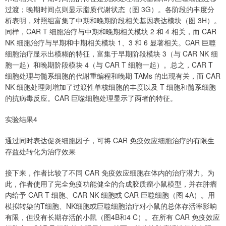
过渡；晚期时间点则显示脂质代谢状态（图 3G）。各阶段的丰度分
析表明，对照组富集了中期和晚期阶段相关基因表达模块（图 3H）。
同样，CAR T 细胞治疗与中期和晚期相关模块 2 和 4 相关，而 CAR
NK 细胞治疗与早期和中期相关模块 1、3 和 6 显著相关。CAR 巨噬
细胞治疗显示出模糊的特征，富集于早期阶段模块 3（与 CAR NK 细
胞一起）和晚期阶段模块 4（与 CAR T 细胞一起）。总之，CAR T
细胞处理与髓系细胞的代谢重编程和晚期 TAMs 的出现有关，而 CAR
NK 细胞处理则增加了过渡性单核细胞的丰度以及 T 细胞和髓系细胞
的抗病毒反应。CAR 巨噬细胞处理显示了两者的特征。
实验结果4
通过同时表达促炎细胞因子，可将 CAR 免疫效应细胞治疗的有限生
存益处转化为治疗效果
接下来，作者比较了不同 CAR 免疫效应细胞在体内的治疗潜力。为
此，作者使用了完全免疫功能健全的合成胶质瘤小鼠模型，并在肿瘤
内给予 CAR T 细胞、CAR NK 细胞或 CAR 巨噬细胞（图 4A）。用
模拟转染的T细胞、NK细胞或巨噬细胞治疗对小鼠的总体存活率影响
有限，但没有长期存活的小鼠（图4B和4 C）。在所有 CAR 免疫效应