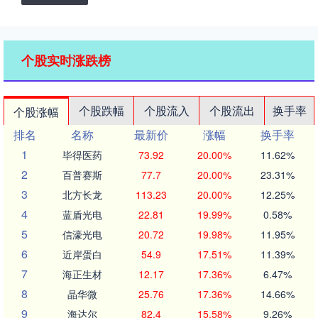
个股实时涨跌榜
个股跌幅
个股流入
个股流出
换手率
个股涨幅
排名
名称
最新价
涨幅
换手率
1
毕得医药
73.92
20.00%
11.62%
2
百普赛斯
77.7
20.00%
23.31%
3
北方长龙
113.23
20.00%
12.25%
4
蓝盾光电
22.81
19.99%
0.58%
5
信濠光电
20.72
19.98%
11.95%
6
近岸蛋白
54.9
17.51%
11.39%
7
海正生材
12.17
17.36%
6.47%
8
晶华微
25.76
17.36%
14.66%
9
海达尔
82.4
15.58%
9.26%