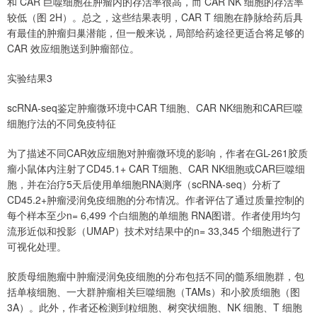
和 CAR 巨噬细胞在肿瘤内的存活率很高，而 CAR NK 细胞的存活率
较低（图 2H）。总之，这些结果表明，CAR T 细胞在静脉给药后具
有最佳的肿瘤归巢潜能，但一般来说，局部给药途径更适合将足够的
CAR 效应细胞送到肿瘤部位。
实验结果3
scRNA-seq鉴定肿瘤微环境中CAR T细胞、CAR NK细胞和CAR巨噬
细胞疗法的不同免疫特征
为了描述不同CAR效应细胞对肿瘤微环境的影响，作者在GL-261胶质
瘤小鼠体内注射了CD45.1+ CAR T细胞、CAR NK细胞或CAR巨噬细
胞，并在治疗5天后使用单细胞RNA测序（scRNA-seq）分析了
CD45.2+肿瘤浸润免疫细胞的分布情况。作者评估了通过质量控制的
每个样本至少n= 6,499 个白细胞的单细胞 RNA图谱。作者使用均匀
流形近似和投影（UMAP）技术对结果中的n= 33,345 个细胞进行了
可视化处理。
胶质母细胞瘤中肿瘤浸润免疫细胞的分布包括不同的髓系细胞群，包
括单核细胞、一大群肿瘤相关巨噬细胞（TAMs）和小胶质细胞（图
3A）。此外，作者还检测到粒细胞、树突状细胞、NK 细胞、T 细胞