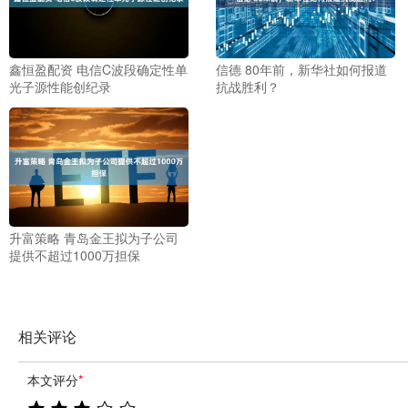
鑫恒盈配资 电信C波段确定性单
信德 80年前，新华社如何报道
光子源性能创纪录
抗战胜利？
升富策略 青岛金王拟为子公司
提供不超过1000万担保
相关评论
本文评分
*