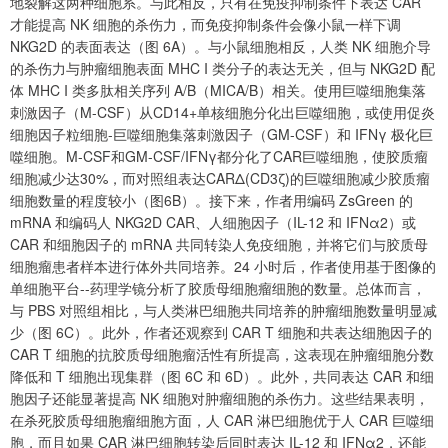
地裂解这两种细胞系。与此相反，只有在免疫抑制条件下表达 CAR
才能提高 NK 细胞的杀伤力，而免疫抑制条件会像小鼠一样下调
NKG2D 的表面表达（图 6A）。与小鼠细胞相反，人类 NK 细胞介导
的杀伤力与肿瘤细胞表面 MHC I 类分子的表达无关，但与 NKG2D 配
体 MHC I 类多肽相关序列 A/B（MICA/B）相关。使用巨噬细胞集落
刺激因子（M-CSF）从CD14+单核细胞分化出巨噬细胞，或使用促炎
细胞因子粒细胞-巨噬细胞集落刺激因子（GM-CSF）和 IFNγ 极化巨
噬细胞。M-CSF和GM-CSF/IFNγ都分化了CAR巨噬细胞，使胶质瘤
细胞减少达30%，而对照组表达CARΔ(CD3ζ)的巨噬细胞减少胶质瘤
细胞数量的程度较小（图6B）。接下来，作者用编码 ZsGreen 的
mRNA 和编码人 NKG2D CAR、人细胞因子（IL-12 和 IFNα2）或
CAR 和细胞因子的 mRNA 共同转染人免疫细胞，并将它们与胶质母
细胞瘤患者样本进行体外共同培养。24 小时后，作者使用基于图像的
单细胞平台--药理学镜分析了胶质母细胞瘤细胞的数量。总体而言，
与 PBS 对照组相比，与人类淋巴细胞共同培养的肿瘤细胞数量明显减
少（图 6C）。此外，作者还观察到 CAR T 细胞和共表达细胞因子的
CAR T 细胞的抗胶质母细胞瘤活性有所提高，这表现在肿瘤细胞分数
降低和 T 细胞出现集群（图 6C 和 6D）。此外，共同表达 CAR 和细
胞因子还能显著提高 NK 细胞对肿瘤细胞的杀伤力。这些结果表明，
在杀死胶质母细胞瘤细胞方面，人 CAR 淋巴细胞优于人 CAR 巨噬细
胞，而且如果 CAR 淋巴细胞转染后同时表达 IL-12 和 IFNα2，还能