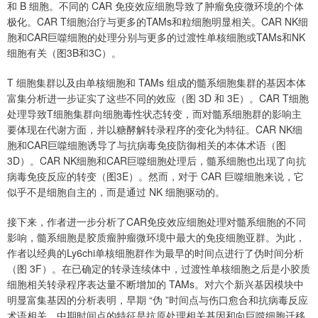
和 B 细胞。不同的 CAR 免疫效应细胞导致了肿瘤免疫微环境的个体
极化。CAR T细胞治疗与更多的TAMs和粒细胞明显相关。CAR NK细
胞和CAR巨噬细胞的处理分别与更多的过渡性单核细胞或TAMs和NK
细胞有关（图3B和3C）。
T 细胞集群以及由单核细胞和 TAMs 组成的髓系细胞集群的基因本体
富集分析进一步证实了这些不同的效应（图 3D 和 3E）。CAR T细胞
处理导致T细胞集群向细胞毒性状态转变，而对髓系细胞群的影响主
要体现在代谢方面，并以糖酵解转录程序的变化为特征。CAR NK细
胞和CAR巨噬细胞诱导了与抗病毒免疫防御相关的本体术语（图
3D）。CAR NK细胞和CAR巨噬细胞处理后，髓系细胞也出现了向抗
病毒免疫反应的转变（图3E）。然而，对于 CAR 巨噬细胞来说，它
似乎不是细胞自主的，而是通过 NK 细胞驱动的。
接下来，作者进一步分析了CAR免疫效应细胞处理对髓系细胞的不同
影响，髓系细胞是胶质瘤肿瘤微环境中最大的免疫细胞亚群。为此，
作者以经典的Ly6chi单核细胞群作为最早的时间点进行了伪时间分析
（图 3F）。在已确定的转录连续体中，过渡性单核细胞之后是小胶质
细胞相关转录程序表达量不断增加的 TAMs。对六个新兴基因模块中
明显富集基因的分析表明，早期 “伪 ”时间点与伤口愈合和抗病毒反应
术语相关。中期时间点的特征是抗原处理相关基因和向巨噬细胞迁移