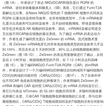
（图 1A）。作者设计了表达 NKG2DCAR和报告蛋白 RQR8 的
mRNA、逆转录病毒载体和睡美人（SB）系统，它们通过 Furin/T2A
裂解位点分离。在Naive NKG2D 阳性的 T 细胞和NK 细胞中共同表达
RQR8 以量化转染和转导效率。在所有细胞类型中，只有 mRNA电穿
孔显示出高效和可比的转染效率，且不妨碍细胞增殖。即使是慢病毒
转导也没有提高 NK 细胞的转染效率。因此，mRNA转染被证明是交
叉比较不同CAR效应细胞的最佳系统。为了确定 mRNA 的表达动力
学，作者生成了编码荧光蛋白 ZsGreen 的 mRNA。流式细胞术显
示，用 ZsGreen mRNA电穿孔对所有免疫细胞类型的转染效率几乎达
到 100%，而且在长达 5 天的时间里，80% 以上的细胞都能检测到
ZsGreen（图 1B-1D）。ZsGreen 的表达用显微镜进行了确认，从转
染后 2 小时开始，根据细胞类型的不同，在 7-12 小时后达到高峰
（图 1E）。除了编码NKG2D-Furin/T2A-RQR8（CAR）的mRNA
外，作者还设计了一个只编码NKG2D肿瘤结合结构域而不编码细胞内
CD3ζ结构域的功能对照（CARΔ(CD3ζ)）（图1F）。为了在体外评
估不同CAR 免疫效应细胞的抗肿瘤潜力，作者用编码 ZsGreen 的
mRNA 和编码 CAR 或对照 CARΔ(CD3ζ) 的 mRNA 共同转染它们，
将它们与表达 tdTomato- 的 GL-261 细胞共同培养，并随时间推移量
化肿瘤汇合度。只有CAR T细胞能降低肿瘤细胞的汇合度，而与仅肿
瘤细胞相比，CARΔ(CD3ζ) T细胞或模拟转染的T细胞则没有任何影响