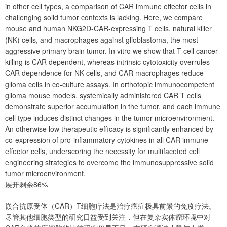
in other cell types, a comparison of CAR immune effector cells in
challenging solid tumor contexts is lacking. Here, we compare
mouse and human NKG2D-CAR-expressing T cells, natural killer
(NK) cells, and macrophages against glioblastoma, the most
aggressive primary brain tumor. In vitro we show that T cell cancer
killing is CAR dependent, whereas intrinsic cytotoxicity overrules
CAR dependence for NK cells, and CAR macrophages reduce
glioma cells in co-culture assays. In orthotopic immunocompetent
glioma mouse models, systemically administered CAR T cells
demonstrate superior accumulation in the tumor, and each immune
cell type induces distinct changes in the tumor microenvironment.
An otherwise low therapeutic efficacy is significantly enhanced by
co-expression of pro-inflammatory cytokines in all CAR immune
effector cells, underscoring the necessity for multifaceted cell
engineering strategies to overcome the immunosuppressive solid
tumor microenvironment.
展开剩余86%
嵌合抗原受体（CAR）T细胞疗法是治疗癌症极具前景的免疫疗法。
尽管其他细胞类型的研究日益受到关注，但在复杂实体瘤环境中对