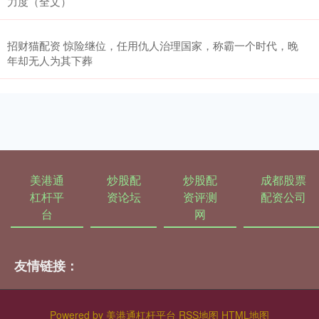
力度（全文）
招财猫配资 惊险继位，任用仇人治理国家，称霸一个时代，晚
年却无人为其下葬
美港通
炒股配
炒股配
成都股票
杠杆平
资论坛
资评测
配资公司
台
网
友情链接：
Powered by
美港通杠杆平台
RSS地图
HTML地图