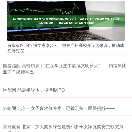
有富策略 追忆法学家李步云：曾在广州高校开设选修课，推动成
立研究院
国睿信配 高端访谈｜“在互学互鉴中赓续文明薪火”——访纳米比
亚前总统姆本巴
淘配网 晶晨半导体，拟港股IPO
策略通 北京一女子多次偷外卖，已被刑拘！民警提醒——
富旺配资 北京：加大购买绿色建筑和多子女家庭购房贷款支持