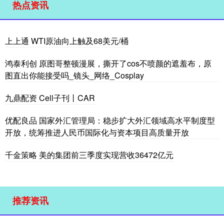
热点资讯
上上通 WTI原油向上触及68美元/桶
鸿泰利创 原图哥整顿漫展，撕开了cos不喷颜的遮羞布，原
图直出你能接受吗_镜头_网络_Cosplay
九鼎配资 Cell子刊丨CAR
优配良品 国家外汇管理局：稳步扩大外汇领域高水平制度型
开放，统筹推进人民币国际化与资本项目高质量开放
千金策略 美的集团前三季度实现营收36472亿元
推荐资讯