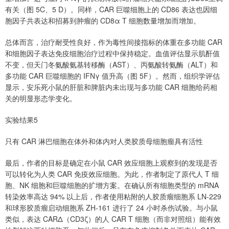
有关（图 5C、5 D）。同样，CAR 巨噬细胞上的 CD86 表达也因细
胞因子共表达和招募到肿瘤的 CD8α T 细胞数量增加而增加。
总体而言，治疗耐受性良好，作为毒性间接指标的体重在多功能 CAR
和细胞因子表达免疫细胞治疗过程中保持稳定。血值评估显示肌酐值
不变，但天门冬氨酸氨基转移酶（AST）、丙氨酸转氨酶（ALT）和
多功能 CAR 巨噬细胞的 IFNγ 值升高（图 5F）。然而，组织学评估
显示，安乐死小鼠的肝脏和脾脏内未出现与多功能 CAR 细胞给药相
关的明显形态学变化。
实验结果5
只有 CAR 淋巴细胞在体外和体内对人类胶质母细胞瘤具有活性
最后，作者的目标是确定在小鼠 CAR 效应细胞上观察到的发现是否
可以转化为人类 CAR 免疫效应细胞。为此，作者制定了原代人 T 细
胞、NK 细胞和巨噬细胞的扩增方案。在确认所有细胞类型的 mRNA
转染效率高达 94% 以上后，作者使用粘附的人胶质瘤细胞系 LN-229
和球形胶质瘤启动细胞系 ZH-161 进行了 24 小时杀伤试验。与小鼠
类似，表达 CARΔ（CD3ζ）的人 CAR T 细胞（而非对照组）能有效