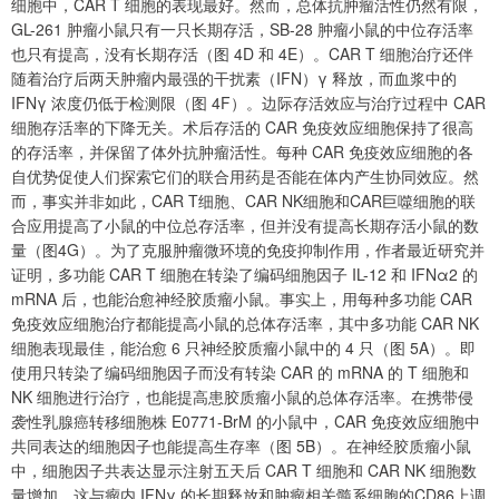
细胞中，CAR T 细胞的表现最好。然而，总体抗肿瘤活性仍然有限，
GL-261 肿瘤小鼠只有一只长期存活，SB-28 肿瘤小鼠的中位存活率
也只有提高，没有长期存活（图 4D 和 4E）。CAR T 细胞治疗还伴
随着治疗后两天肿瘤内最强的干扰素（IFN）γ 释放，而血浆中的
IFNγ 浓度仍低于检测限（图 4F）。边际存活效应与治疗过程中 CAR
细胞存活率的下降无关。术后存活的 CAR 免疫效应细胞保持了很高
的存活率，并保留了体外抗肿瘤活性。每种 CAR 免疫效应细胞的各
自优势促使人们探索它们的联合用药是否能在体内产生协同效应。然
而，事实并非如此，CAR T细胞、CAR NK细胞和CAR巨噬细胞的联
合应用提高了小鼠的中位总存活率，但并没有提高长期存活小鼠的数
量（图4G）。为了克服肿瘤微环境的免疫抑制作用，作者最近研究并
证明，多功能 CAR T 细胞在转染了编码细胞因子 IL-12 和 IFNα2 的
mRNA 后，也能治愈神经胶质瘤小鼠。事实上，用每种多功能 CAR
免疫效应细胞治疗都能提高小鼠的总体存活率，其中多功能 CAR NK
细胞表现最佳，能治愈 6 只神经胶质瘤小鼠中的 4 只（图 5A）。即
使用只转染了编码细胞因子而没有转染 CAR 的 mRNA 的 T 细胞和
NK 细胞进行治疗，也能提高患胶质瘤小鼠的总体存活率。在携带侵
袭性乳腺癌转移细胞株 E0771-BrM 的小鼠中，CAR 免疫效应细胞中
共同表达的细胞因子也能提高生存率（图 5B）。在神经胶质瘤小鼠
中，细胞因子共表达显示注射五天后 CAR T 细胞和 CAR NK 细胞数
量增加。这与瘤内 IFNγ 的长期释放和肿瘤相关髓系细胞的CD86上调