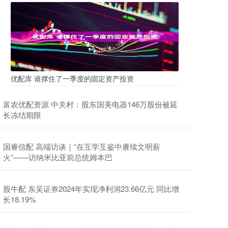
优配库 谁撑住了一季度的固定资产投资
富农优配资源 中关村：股东国美电器146万股份被延
长冻结期限
国睿信配 高端访谈｜“在互学互鉴中赓续文明薪
火”——访纳米比亚前总统姆本巴
股牛配 东吴证券2024年实现净利润23.66亿元 同比增
长18.19%