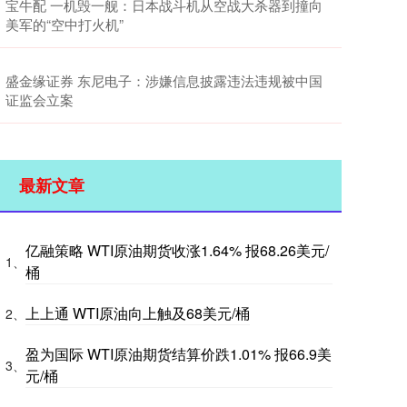
宝牛配 一机毁一舰：日本战斗机从空战大杀器到撞向
美军的“空中打火机”
盛金缘证券 东尼电子：涉嫌信息披露违法违规被中国
证监会立案
最新文章
亿融策略 WTI原油期货收涨1.64% 报68.26美元/
1、
桶
上上通 WTI原油向上触及68美元/桶
2、
盈为国际 WTI原油期货结算价跌1.01% 报66.9美
3、
元/桶