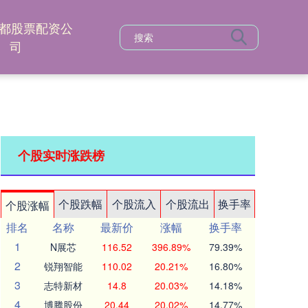
都股票配资公
司
个股实时涨跌榜
个股跌幅
个股流入
个股流出
换手率
个股涨幅
排名
名称
最新价
涨幅
换手率
1
N展芯
116.52
396.89%
79.39%
2
锐翔智能
110.02
20.21%
16.80%
3
志特新材
14.8
20.03%
14.18%
4
博腾股份
20.44
20.02%
14.77%