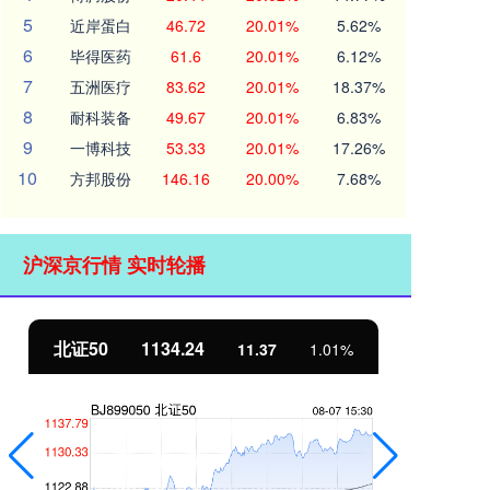
5
近岸蛋白
46.72
20.01%
5.62%
6
毕得医药
61.6
20.01%
6.12%
7
五洲医疗
83.62
20.01%
18.37%
8
耐科装备
49.67
20.01%
6.83%
9
一博科技
53.33
20.01%
17.26%
10
方邦股份
146.16
20.00%
7.68%
沪深京行情 实时轮播
北证50
1134.24
创
11.37
1.01%