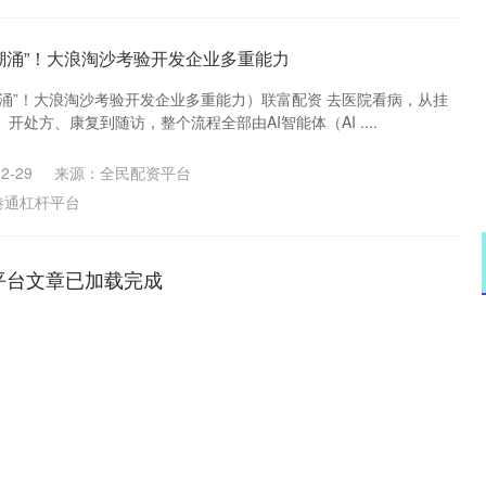
“潮涌”！大浪淘沙考验开发企业多重能力
潮涌”！大浪淘沙考验开发企业多重能力）联富配资 去医院看病，从挂
处方、康复到随访，整个流程全部由AI智能体（AI ....
2-29
来源：全民配资平台
港通杠杆平台
平台文章已加载完成
沪深300
4694.44
.42%
43.13
0.93%