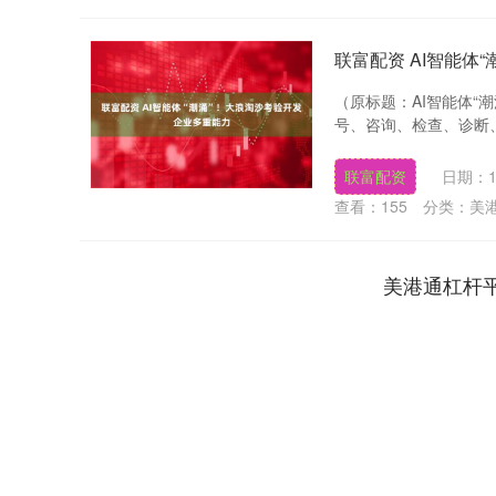
联富配资 AI智能体
（原标题：AI智能体“
号、咨询、检查、诊断、开
联富配资
日期：1
查看：
155
分类：
美
美港通杠杆
深证成指
14311.01
.68
1.02%
200.89
1