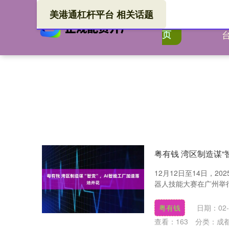
美港通杠杆平台 相关话题
美港
首
页
粤有钱 湾区制造谋“
12月12日至14日，
器人技能大赛在广州举行。
粤有钱
日期：02-
查看：
163
分类：
成