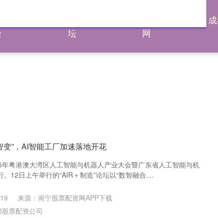
通杠杆平
炒股配资论
炒股配资评测
成
台
坛
网
智变”，AI智能工厂加速落地开花
2025年粤港澳大湾区人工智能与机器人产业大会暨广东省人工智能与机
12日上午举行的“AIR＋制造”论坛以“数智融合....
19
来源：南宁股票配资网APP下载
都股票配资公司