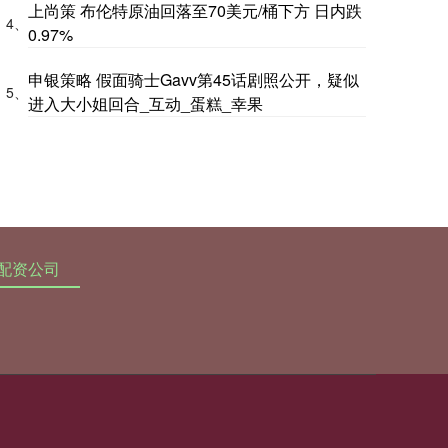
上尚策 布伦特原油回落至70美元/桶下方 日内跌
4、
0.97%
申银策略 假面骑士Gavv第45话剧照公开，疑似
5、
进入大小姐回合_互动_蛋糕_幸果
配资公司