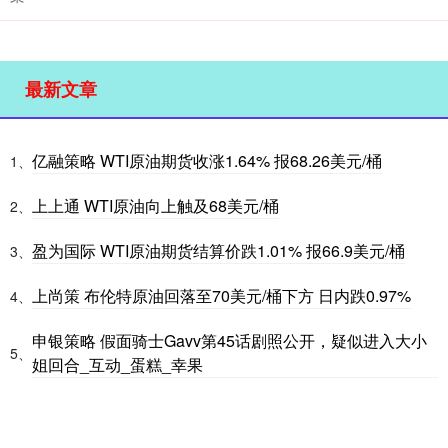
最新文章
亿融策略 WTI原油期货收涨1.64% 报68.26美元/桶
1、
上上通 WTI原油向上触及68美元/桶
2、
盈为国际 WTI原油期货结算价跌1.01% 报66.9美元/桶
3、
上尚策 布伦特原油回落至70美元/桶下方 日内跌0.97%
4、
申银策略 假面骑士Gavv第45话剧照公开，疑似进入大小
5、
姐回合_互动_蛋糕_幸果