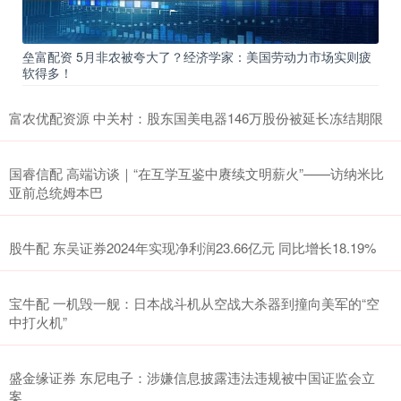
垒富配资 5月非农被夸大了？经济学家：美国劳动力市场实则疲
软得多！
富农优配资源 中关村：股东国美电器146万股份被延长冻结期限
国睿信配 高端访谈｜“在互学互鉴中赓续文明薪火”——访纳米比
亚前总统姆本巴
股牛配 东吴证券2024年实现净利润23.66亿元 同比增长18.19%
宝牛配 一机毁一舰：日本战斗机从空战大杀器到撞向美军的“空
中打火机”
盛金缘证券 东尼电子：涉嫌信息披露违法违规被中国证监会立
案