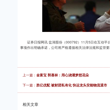
深证成指
14311.01
.68
1.02%
200.89
1
证券日报网讯 盐湖股份（000792）11月5日在互动
事项作出明确承诺，公司将严格遵循相关法律法规和监管要
上一篇：
金富宝 郭喜林：用心浇灌梦想花朵
下一篇：
胜亿优配 被财团私有化 快运龙头安能物流退市
相关文章