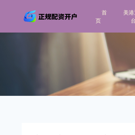
首
美港
页