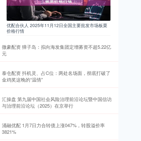
优配合伙人 2025年11月12日全国主要批发市场板栗
价格行情
微豪配资 獐子岛：拟向海发集团定增募资不超5.22亿
元
泰仓配资 抖机灵、占C位：两处名场面，彻底打破了
金鸡奖这晚的“温情”
汇操盘 第九届中国社会风险治理前沿论坛暨中国信访
与治理前沿论坛（2025）在京举行
涌融优配 1月7日力合转债上涨047%，转股溢价率
3821%