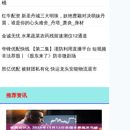
桶
红牛配资 新圣丹城三大明珠，妖艳曹颖对决萌妹丹
晨，谁是你的心头难舍_丹塔_萧炎_身材
金诚无忧 水果蔬菜农药残留速测仪12通道
华锋优配快线 【第二集】谨防利用直播平台 短视频
非法荐股丨《股东来了》防非微剧场
胜亿优配 被财团私有化 快运龙头安能物流退市
推荐资讯