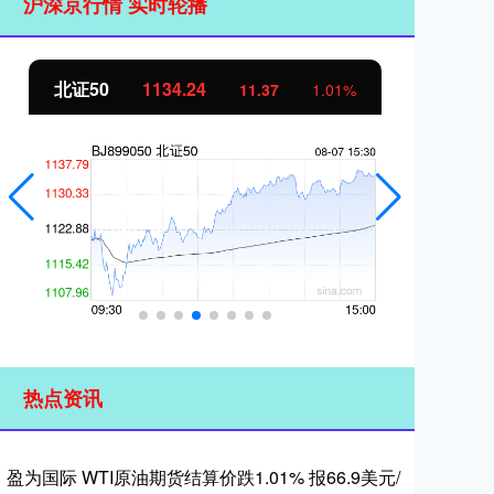
沪深京行情 实时轮播
北证50
1134.24
创
11.37
1.01%
热点资讯
盈为国际 WTI原油期货结算价跌1.01% 报66.9美元/