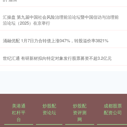
汇操盘 第九届中国社会风险治理前沿论坛暨中国信访与治理前
沿论坛（2025）在京举行
涌融优配 1月7日力合转债上涨047%，转股溢价率3821%
世纪汇通 有研新材拟向特定对象发行股票募资不超3.2亿元
美港通
炒股配
炒股配
成都股票
杠杆平
资论坛
资评测
配资公司
台
网