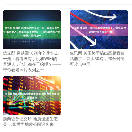
优先配 穿越回1870年的街头走
生讯网 美国终于搞出高超音速
一走：看看没有手机和WIFI的
武器了，弹头30磅，20分钟便
普通人，他们都在干啥呢？——
可攻击中国
带你看老照片系列之一
浙商证券证交所 地质遗迹生态
美 云阳世界地质公园迎客来