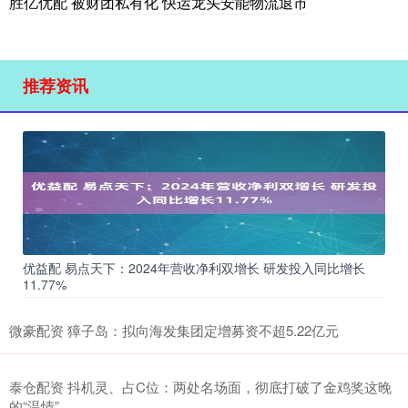
胜亿优配 被财团私有化 快运龙头安能物流退市
推荐资讯
优益配 易点天下：2024年营收净利双增长 研发投入同比增长
11.77%
微豪配资 獐子岛：拟向海发集团定增募资不超5.22亿元
泰仓配资 抖机灵、占C位：两处名场面，彻底打破了金鸡奖这晚
的“温情”