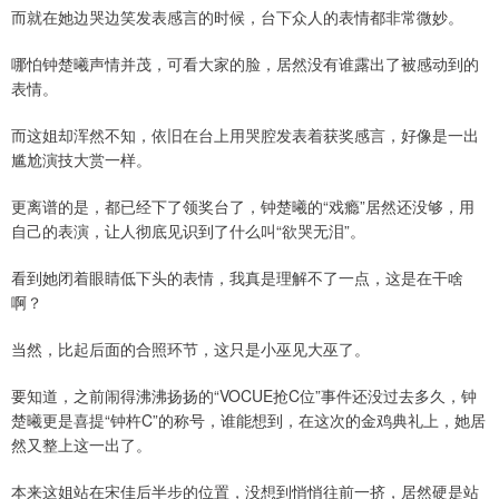
而就在她边哭边笑发表感言的时候，台下众人的表情都非常微妙。
哪怕钟楚曦声情并茂，可看大家的脸，居然没有谁露出了被感动到的
表情。
而这姐却浑然不知，依旧在台上用哭腔发表着获奖感言，好像是一出
尴尬演技大赏一样。
更离谱的是，都已经下了领奖台了，钟楚曦的“戏瘾”居然还没够，用
自己的表演，让人彻底见识到了什么叫“欲哭无泪”。
看到她闭着眼睛低下头的表情，我真是理解不了一点，这是在干啥
啊？
当然，比起后面的合照环节，这只是小巫见大巫了。
要知道，之前闹得沸沸扬扬的“VOCUE抢C位”事件还没过去多久，钟
楚曦更是喜提“钟杵C”的称号，谁能想到，在这次的金鸡典礼上，她居
然又整上这一出了。
本来这姐站在宋佳后半步的位置，没想到悄悄往前一挤，居然硬是站