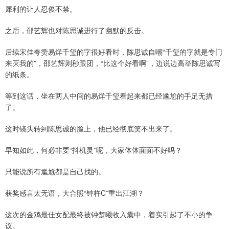
犀利的让人忍俊不禁。
之后，邵艺辉也对陈思诚进行了幽默的反击。
后续宋佳夸赞易烊千玺的字很好看时，陈思诚自嘲“千玺的字就是专门
来灭我的”，邵艺辉则秒跟团，“比这个好看啊”，边说边高举陈思诚写
的纸条。
等到这话，坐在两人中间的易烊千玺看起来都已经尴尬的手足无措
了。
这时镜头转到陈思诚的脸上，他已经彻底笑不出来了。
早知如此，何必非要“抖机灵”呢，大家体体面面不好吗？
只能说所有尴尬都是自己找的。
获奖感言太无语，大合照“钟杵C”重出江湖？
这次的金鸡最佳女配最终被钟楚曦收入囊中，着实引起了不小的争
议。