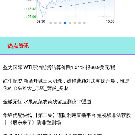
热点资讯
盈为国际 WTI原油期货结算价跌1.01% 报66.9美元/桶
红牛配资 新圣丹城三大明珠，妖艳曹颖对决萌妹丹晨，谁是
你的心头难舍_丹塔_萧炎_身材
金诚无忧 水果蔬菜农药残留速测仪12通道
华锋优配快线 【第二集】谨防利用直播平台 短视频非法荐股
丨《股东来了》防非微剧场