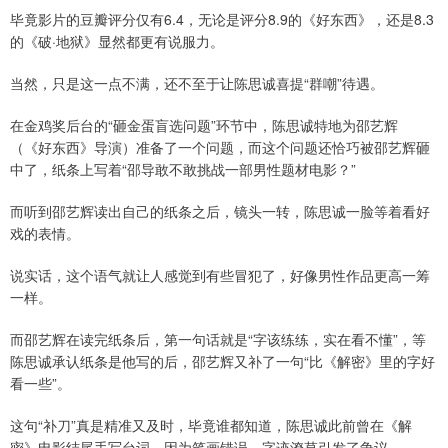
毕竟影片的豆瓣评分仅有6.4，无论是评分8.9的《好东西》，还是8.3
的《破·地狱》显然都更有说服力。
当然，只是这一点不满，还不至于让陈思诚喜提“群嘲”待遇。
在金鸡奖后台的“砸金蛋盲选问题”环节中，陈思诚特地为邵艺辉
（《好东西》导演）准备了一个问题，而这个问题还恰巧被邵艺辉砸
中了，纸条上写着“邵导敢不敢挑战一部男性题材电影？”
而听到邵艺辉读出自己的纸条之后，镜头一转，陈思诚一脸等着看好
戏的表情。
说实话，这个语气就让人感觉到有些冒犯了，好像男性作品更高一筹
一样。
而邵艺辉在读完纸条后，第一句话就是“字该练练，实在看不懂”，等
陈思诚承认纸条是他写的后，邵艺辉又补了一句“比《解密》里的字好
看一些”。
这句“补刀”真是精准又及时，毕竟谁都知道，陈思诚此前曾在《解
密》电影结尾手写台词，因为笔画错误、字迹潦草引发了争议。