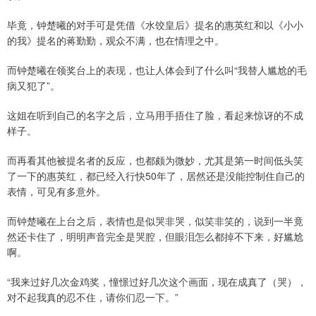
毕竟，钟楚曦的对手可是凭借《水饺皇后》提名的惠英红和以《小小
的我》提名的蒋勤勤，观众不满，也在情理之中。
而钟楚曦在领奖台上的表现，也让人体会到了什么叫“我替人尴尬的毛
病又犯了”。
这姐在听到自己的名字之后，立马用手捂住了脸，看起来惊讶的不成
样子。
而再看其他被提名者的反应，也都颇为微妙，尤其是第一时间低头笑
了一下的惠英红，都已经入行快50年了，居然还是没能控制住自己的
表情，可见有多意外。
而钟楚曦在上台之后，表情也是似哭非哭，似笑非笑的，说到一半竟
然还卡住了，明明声音完全是哭腔，但眼泪怎么都掉不下来，好尴尬
啊。
“我来过好几次金鸡奖，憧憬过好几次这个画面，现在成真了（哭），
对不起我真的忍不住，请你们忍一下。”