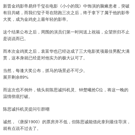
新晋金鸡影帝易烊千玺在电影《小小的我》中饰演的脑瘫患者，突破
有目共睹，而我们玺子哥在陪跑三次之后，终于拿下了属于他的影帝
大奖，成为金鸡史上最年轻的影帝。
这个结果公布之后，周围的演员们第一时间送上祝福，众望所归不止
是说说而已。
而本次金鸡奖之后，袁富华也已经达成了三大电影奖项最佳男配大满
贯，这本身就已经是对他实力的极大认可了。
当然，每逢大奖公布，抓马的场景必不可少。
展开剩余89%
而这次也不例外，镜头前陈思诚抖机灵、钟楚曦抢C位，将这一晚的
温情彻底打破。
陈思诚抖机灵提问引群嘲
诚然，《唐探1900》的票房并不低，但陈思诚能借此拿到最佳导演，
就有点说不过去了。