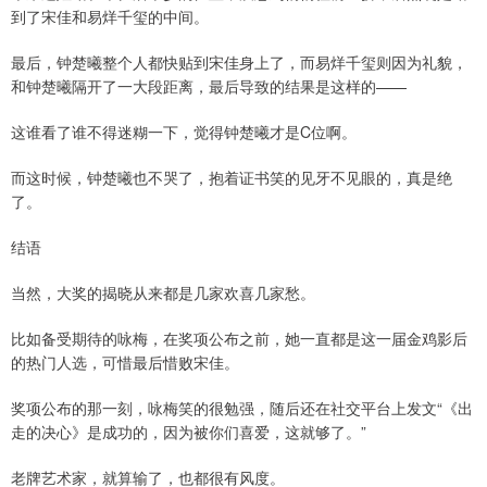
到了宋佳和易烊千玺的中间。
最后，钟楚曦整个人都快贴到宋佳身上了，而易烊千玺则因为礼貌，
和钟楚曦隔开了一大段距离，最后导致的结果是这样的——
这谁看了谁不得迷糊一下，觉得钟楚曦才是C位啊。
而这时候，钟楚曦也不哭了，抱着证书笑的见牙不见眼的，真是绝
了。
结语
当然，大奖的揭晓从来都是几家欢喜几家愁。
比如备受期待的咏梅，在奖项公布之前，她一直都是这一届金鸡影后
的热门人选，可惜最后惜败宋佳。
奖项公布的那一刻，咏梅笑的很勉强，随后还在社交平台上发文“《出
走的决心》是成功的，因为被你们喜爱，这就够了。”
老牌艺术家，就算输了，也都很有风度。