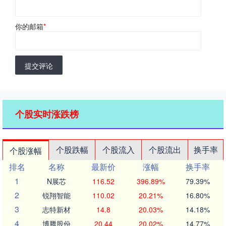
你的邮箱
*
提交评论
个股实时涨跌榜
个股跌幅
个股流入
个股流出
换手率
个股涨幅
排名
名称
最新价
涨幅
换手率
1
N展芯
116.52
396.89%
79.39%
2
锐翔智能
110.02
20.21%
16.80%
3
志特新材
14.8
20.03%
14.18%
4
博腾股份
20.44
20.02%
14.77%