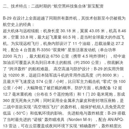
二、技术特点：二战时期的 “航空黑科技集合体”新宝配资
B-29 在设计上全面超越了同期所有轰炸机，其技术创新至今仍被视为
航空史上的经典：
超大机体与远程续航：机身长度 30.18 米，翼展 43.05 米，机高 8.46
米，空重 33.8 吨，最大起飞重量 60.5 吨，是当时全球最大的作战飞
机。为实现远程飞行，机身内部设计了 11 个油箱，总载油量达 27.2
吨，配合 4 台普惠 R-3350 “双黄蜂” 星形活塞发动机（单台功率
2200 马力），最大航程达 6750 公里（携带 4.5 吨炸弹时），经中途
加油后可覆盖从关岛到日本本土的航线（约 2500 公里），彻底解决
了 “跨洋轰炸” 的航程难题。 高空高速与防护设计：B-29 的实用升限
达 10200 米，远超日本陆军战斗机的常用作战高度（约 8000 米），
且最大平飞速度达 574 公里 / 小时，比日军主力截击机 “零式” 快 100
公里 / 小时，大幅降低了被拦截的概率。防护方面，机身配备 12 挺
12.7 毫米重机枪（分布在 5 个遥控炮塔）和 1 门 20 毫米尾炮，形成
360 度无死角火力网；同时采用全金属承力蒙皮和密封增压座舱，是
二战中首款实现 “高空增压飞行” 的轰炸机，能保护机组人员免受高空
低温（-50℃）和低氧环境的影响。 先进航电与轰炸精度：B-29 搭载
了当时最先进的 “诺顿” 轰炸瞄准具（Norden M-9），配合 AN/APQ-
13 雷达，可在云层覆盖或夜间环境下实现 “精确轰炸”，轰炸精度比