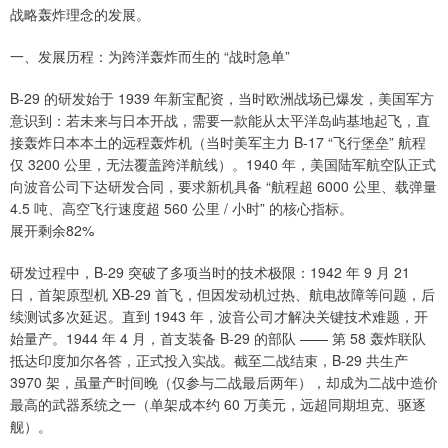
战略轰炸理念的发展。
一、发展历程：为跨洋轰炸而生的 “战时急单”
B-29 的研发始于 1939 年新宝配资，当时欧洲战场已爆发，美国军方
意识到：若未来与日本开战，需要一款能从太平洋岛屿基地起飞，直
接轰炸日本本土的远程轰炸机（当时美军主力 B-17 “飞行堡垒” 航程
仅 3200 公里，无法覆盖跨洋航线）。1940 年，美国陆军航空队正式
向波音公司下达研发合同，要求新机具备 “航程超 6000 公里、载弹量
4.5 吨、高空飞行速度超 560 公里 / 小时” 的核心指标。
展开剩余82%
研发过程中，B-29 突破了多项当时的技术极限：1942 年 9 月 21
日，首架原型机 XB-29 首飞，但因发动机过热、航电故障等问题，后
续测试多次延迟。直到 1943 年，波音公司才解决关键技术难题，开
始量产。1944 年 4 月，首支装备 B-29 的部队 —— 第 58 轰炸联队
抵达印度加尔各答，正式投入实战。截至二战结束，B-29 共生产
3970 架，虽量产时间晚（仅参与二战最后两年），却成为二战中造价
最高的武器系统之一（单架成本约 60 万美元，远超同期坦克、驱逐
舰）。