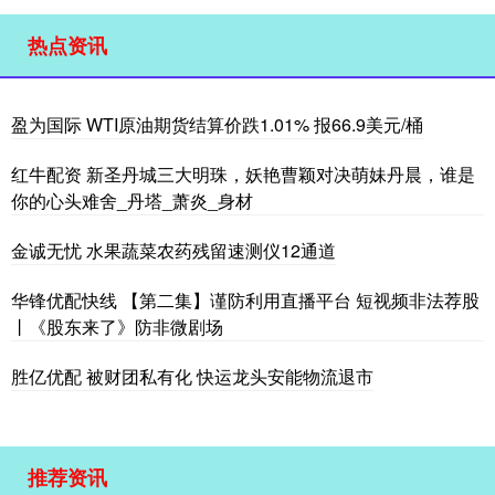
热点资讯
盈为国际 WTI原油期货结算价跌1.01% 报66.9美元/桶
红牛配资 新圣丹城三大明珠，妖艳曹颖对决萌妹丹晨，谁是
你的心头难舍_丹塔_萧炎_身材
金诚无忧 水果蔬菜农药残留速测仪12通道
华锋优配快线 【第二集】谨防利用直播平台 短视频非法荐股
丨《股东来了》防非微剧场
胜亿优配 被财团私有化 快运龙头安能物流退市
推荐资讯