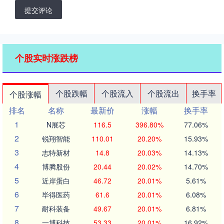
提交评论
个股实时涨跌榜
个股跌幅
个股流入
个股流出
换手率
个股涨幅
排名
名称
最新价
涨幅
换手率
1
N展芯
116.5
396.80%
77.06%
2
锐翔智能
110.01
20.20%
15.93%
3
志特新材
14.8
20.03%
14.13%
4
博腾股份
20.44
20.02%
14.70%
5
近岸蛋白
46.72
20.01%
5.61%
6
毕得医药
61.6
20.01%
6.08%
7
耐科装备
49.67
20.01%
6.81%
8
一博科技
53.33
20.01%
16.92%