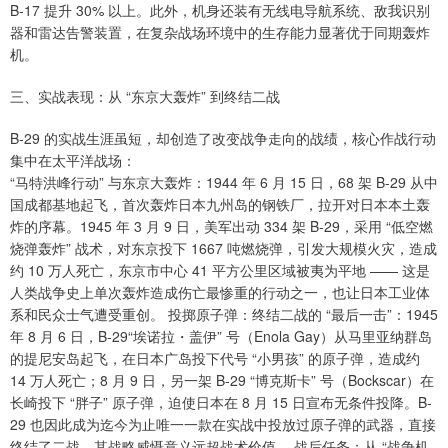
B-17 提升 30% 以上。此外，机身还装有无线电导航系统、敌我识别
器和雷达告警装置，在复杂战场环境中的生存能力显著优于同期轰炸
机。
三、实战表现：从 “东京大轰炸” 到终结二战
B-29 的实战生涯虽短，却创造了改变战争走向的战绩，核心作战行动
集中在太平洋战场：
“马特洪峰行动” 与东京大轰炸：1944 年 6 月 15 日，68 架 B-29 从中
国成都基地起飞，首次轰炸日本九州岛的钢铁厂，拉开对日本本土轰
炸的序幕。1945 年 3 月 9 日，美军出动 334 架 B-29，采用 “低空燃
烧弹轰炸” 战术，对东京投下 1667 吨燃烧弹，引发大规模火灾，造成
约 10 万人死亡，东京市中心 41 平方公里区域被夷为平地 —— 这是
人类战争史上单次轰炸造成伤亡最惨重的行动之一，也让日本工业体
系和民众士气遭受重创。 投掷原子弹：终结二战的 “最后一击”：1945
年 8 月 6 日，B-29“埃诺拉・盖伊” 号（Enola Gay）从马里亚纳群岛
的提尼安岛起飞，在日本广岛投下代号 “小男孩” 的原子弹，造成约
14 万人死亡；8 月 9 日，另一架 B-29 “博克斯卡” 号（Bockscar）在
长崎投下 “胖子” 原子弹，迫使日本在 8 月 15 日宣布无条件投降。B-
29 也因此成为迄今为止唯一一款在实战中投放过原子弹的武器，直接
终结了二战，其战略威慑意义远超战术价值。 战后任务：从 “战争机