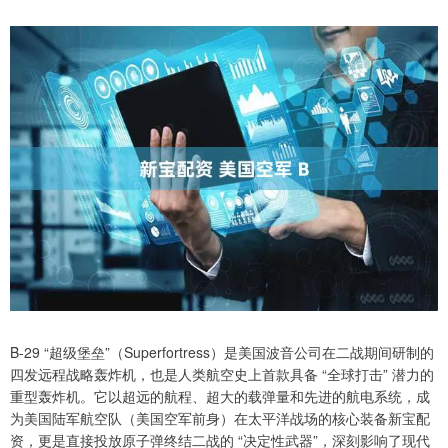
B-29 “超级堡垒”（Superfortress）是美国波音公司在二战期间研制的
四发远程战略轰炸机，也是人类航空史上首款具备 “全球打击” 潜力的
重型轰炸机。它以超远的航程、超大的载弹量和先进的航电系统，成
为美国陆军航空队（美国空军前身）在太平洋战场的核心装备新宝配
资，更是直接投放原子弹终结二战的 “决定性武器”，深刻影响了现代