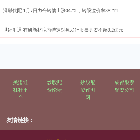
涌融优配 1月7日力合转债上涨047%，转股溢价率3821%
世纪汇通 有研新材拟向特定对象发行股票募资不超3.2亿元
美港通
炒股配
炒股配
成都股票
杠杆平
资论坛
资评测
配资公司
台
网
友情链接：