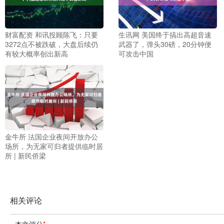
财富配资 和讯投顾陈飞：只要
生讯网 美国终于搞出高超音速
3272点不被跌破，大盘后续仍
武器了，弹头30磅，20分钟便
有较大概率创出新高
可攻击中国
金牛所 法国企业夜间开放办公
场所，为无家可归者提供临时居
所 | 新民侨梁
相关评论
本文评分
*