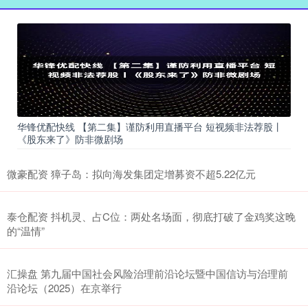
华锋优配快线 【第二集】谨防利用直播平台 短视频非法荐股丨
《股东来了》防非微剧场
微豪配资 獐子岛：拟向海发集团定增募资不超5.22亿元
泰仓配资 抖机灵、占C位：两处名场面，彻底打破了金鸡奖这晚
的“温情”
汇操盘 第九届中国社会风险治理前沿论坛暨中国信访与治理前
沿论坛（2025）在京举行