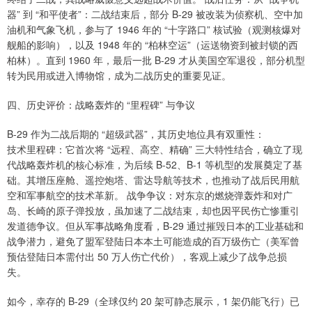
器” 到 “和平使者”：二战结束后，部分 B-29 被改装为侦察机、空中加
油机和气象飞机，参与了 1946 年的 “十字路口” 核试验（观测核爆对
舰船的影响），以及 1948 年的 “柏林空运”（运送物资到被封锁的西
柏林）。直到 1960 年，最后一批 B-29 才从美国空军退役，部分机型
转为民用或进入博物馆，成为二战历史的重要见证。
四、历史评价：战略轰炸的 “里程碑” 与争议
B-29 作为二战后期的 “超级武器”，其历史地位具有双重性：
技术里程碑：它首次将 “远程、高空、精确” 三大特性结合，确立了现
代战略轰炸机的核心标准，为后续 B-52、B-1 等机型的发展奠定了基
础。其增压座舱、遥控炮塔、雷达导航等技术，也推动了战后民用航
空和军事航空的技术革新。 战争争议：对东京的燃烧弹轰炸和对广
岛、长崎的原子弹投放，虽加速了二战结束，却也因平民伤亡惨重引
发道德争议。但从军事战略角度看，B-29 通过摧毁日本的工业基础和
战争潜力，避免了盟军登陆日本本土可能造成的百万级伤亡（美军曾
预估登陆日本需付出 50 万人伤亡代价），客观上减少了战争总损
失。
如今，幸存的 B-29（全球仅约 20 架可静态展示，1 架仍能飞行）已