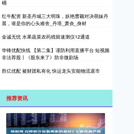
桶
红牛配资 新圣丹城三大明珠，妖艳曹颖对决萌妹丹
晨，谁是你的心头难舍_丹塔_萧炎_身材
金诚无忧 水果蔬菜农药残留速测仪12通道
华锋优配快线 【第二集】谨防利用直播平台 短视频
非法荐股丨《股东来了》防非微剧场
胜亿优配 被财团私有化 快运龙头安能物流退市
推荐资讯