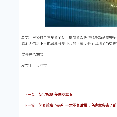
深证成指
14311.01
.68
1.02%
200.89
1
乌克兰已经打了三年多的仗，期间多次进行战争动员秦安配
政府无奈之下只能采取强制征兵的下策，甚至出现了当街抓
展开剩余38%
发布于：天津市
上一篇：
新宝配资 美国空军 B
下一篇：
闻喜策略 “去苏”一大不良后果，乌克兰失去了