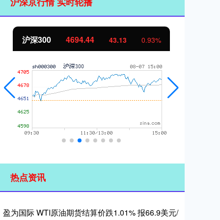
沪深京行情 实时轮播
北证50
1134.24
创
11.37
1.01%
热点资讯
盈为国际 WTI原油期货结算价跌1.01% 报66.9美元/