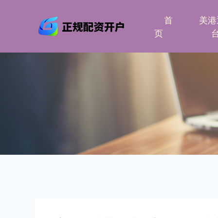
首
美港
页