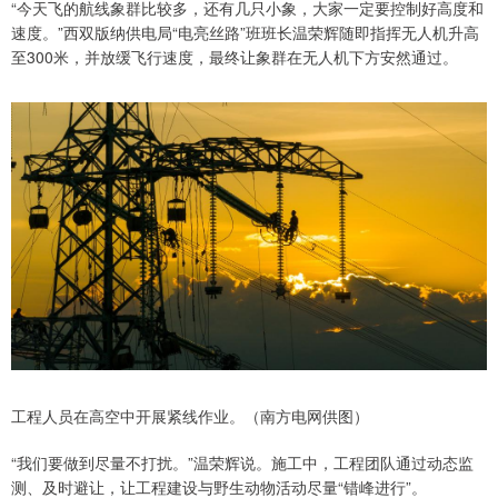
“今天飞的航线象群比较多，还有几只小象，大家一定要控制好高度和
速度。”西双版纳供电局“电亮丝路”班班长温荣辉随即指挥无人机升高
至300米，并放缓飞行速度，最终让象群在无人机下方安然通过。
工程人员在高空中开展紧线作业。（南方电网供图）
“我们要做到尽量不打扰。”温荣辉说。施工中，工程团队通过动态监
测、及时避让，让工程建设与野生动物活动尽量“错峰进行”。