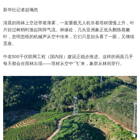
新华社记者赵珮然
清晨的雨林上空还带着薄雾，一架重载无人机吊着塔材缓慢上升，叶
片掠过树梢时激起阵阵气流。林缘处，几头亚洲象正低头翻拣着嫩
叶，忽明忽暗的机械声从空中传来，它们只是抬头看了一眼，又继续
觅食。
中老500千伏联网工程（国内段）建设正稳步推进。这样的画面几乎
每天都会在雨林出现——塔材从空中“飞”来，象群从林间穿行。