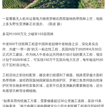
一架重载无人机吊运着电力物资穿梭在西双版纳热带雨林上空，地面
上多头野生亚洲象正在漫步。（陈波 摄）
多花约1000万元 少破坏103亩雨林
中老500千伏联网工程是中国和老挝继中老铁路之后，深化务实合
作、共建“一带一路”的又一标志性工程，其国内段于2025年6月30日
正式开工建设。作为纳入中老命运共同体行动计划的重大工程，项目
计划于2026年竣工，可实现150万千瓦双向电力互济，每年输送约30
亿千瓦时清洁电力。
工程启动之初信钰配资，建设者们就遇到了难题。线路需穿越大面积
热带雨林，途经西双版纳国家级自然保护区、罗梭江鱼类州级自然保
护区等生物多样性富集区域，这里不仅是亚洲象的重要栖息地，还分
布着望天树等珍稀植物。
“如果采用传统施工方案，需要修建超过30公里施工道路，架设15条
运输索道。”南方电网云南电网建设分公司中老联网工程项目部副经理