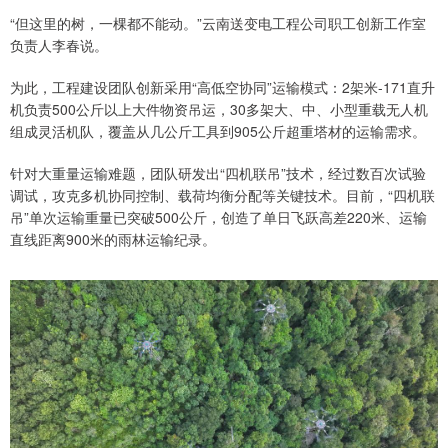
“但这里的树，一棵都不能动。”云南送变电工程公司职工创新工作室
负责人李春说。
为此，工程建设团队创新采用“高低空协同”运输模式：2架米-171直升
机负责500公斤以上大件物资吊运，30多架大、中、小型重载无人机
组成灵活机队，覆盖从几公斤工具到905公斤超重塔材的运输需求。
针对大重量运输难题，团队研发出“四机联吊”技术，经过数百次试验
调试，攻克多机协同控制、载荷均衡分配等关键技术。目前，“四机联
吊”单次运输重量已突破500公斤，创造了单日飞跃高差220米、运输
直线距离900米的雨林运输纪录。