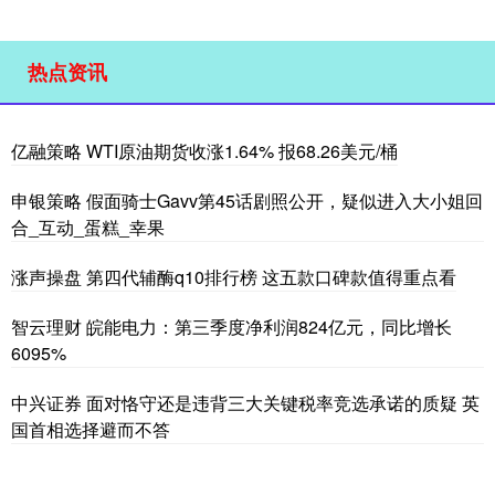
热点资讯
亿融策略 WTI原油期货收涨1.64% 报68.26美元/桶
申银策略 假面骑士Gavv第45话剧照公开，疑似进入大小姐回
合_互动_蛋糕_幸果
涨声操盘 第四代辅酶q10排行榜 这五款口碑款值得重点看
智云理财 皖能电力：第三季度净利润824亿元，同比增长
6095%
中兴证券 面对恪守还是违背三大关键税率竞选承诺的质疑 英
国首相选择避而不答