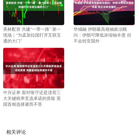
美林配资 共建“一带一路”·第一
华城融 伊朗最高领袖政治顾
现场｜“为孟加拉国打开互联互
问：伊朗可降低浓缩铀丰度 但
通的大门”
不会转至国外
中兴证券 面对恪守还是违背三
大关键税率竞选承诺的质疑 英
国首相选择避而不答
相关评论