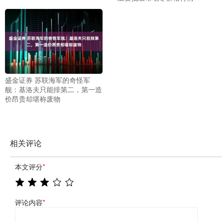
盛金证券 苏联海军的奇怪军
舰：基洛夫只能排第二，第一造
价昂贵却堪称废物
相关评论
本文评分
*
评论内容
*