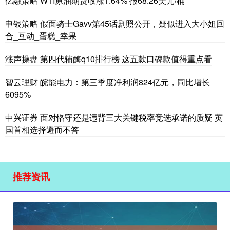
亿融策略 WTI原油期货收涨1.64% 报68.26美元/桶
申银策略 假面骑士Gavv第45话剧照公开，疑似进入大小姐回
合_互动_蛋糕_幸果
涨声操盘 第四代辅酶q10排行榜 这五款口碑款值得重点看
智云理财 皖能电力：第三季度净利润824亿元，同比增长
6095%
中兴证券 面对恪守还是违背三大关键税率竞选承诺的质疑 英
国首相选择避而不答
推荐资讯