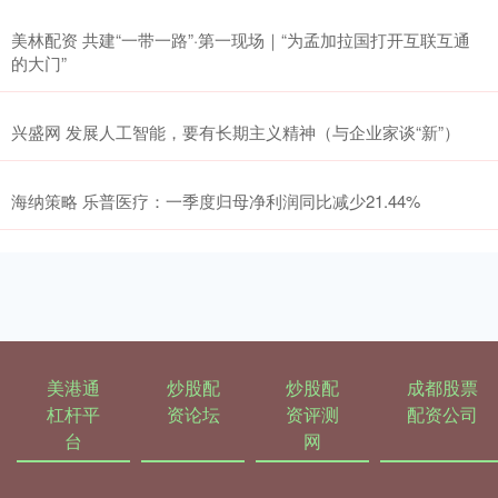
美林配资 共建“一带一路”·第一现场｜“为孟加拉国打开互联互通
的大门”
兴盛网 发展人工智能，要有长期主义精神（与企业家谈“新”）
海纳策略 乐普医疗：一季度归母净利润同比减少21.44%
美港通
炒股配
炒股配
成都股票
杠杆平
资论坛
资评测
配资公司
台
网