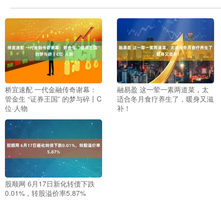
桥宜速配 一代金融传奇谢幕：
融易盈 这一荤一素两道菜，太
管金生 “证券王国” 的梦与碎丨C
适合冬月食疗养生了，暖身又滋
位·人物
补！
股顺网 6月17日新化转债下跌
0.01%，转股溢价率5.87%