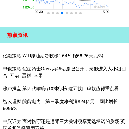
热点资讯
亿融策略 WTI原油期货收涨1.64% 报68.26美元/桶
申银策略 假面骑士Gavv第45话剧照公开，疑似进入大小姐回
合_互动_蛋糕_幸果
涨声操盘 第四代辅酶q10排行榜 这五款口碑款值得重点看
智云理财 皖能电力：第三季度净利润824亿元，同比增长
6095%
中兴证券 面对恪守还是违背三大关键税率竞选承诺的质疑 英
国首相选择避而不答