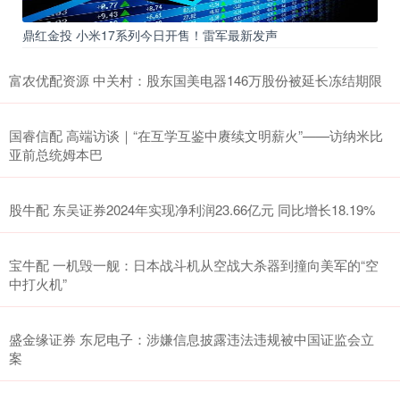
鼎红金投 小米17系列今日开售！雷军最新发声
富农优配资源 中关村：股东国美电器146万股份被延长冻结期限
国睿信配 高端访谈｜“在互学互鉴中赓续文明薪火”——访纳米比
亚前总统姆本巴
股牛配 东吴证券2024年实现净利润23.66亿元 同比增长18.19%
宝牛配 一机毁一舰：日本战斗机从空战大杀器到撞向美军的“空
中打火机”
盛金缘证券 东尼电子：涉嫌信息披露违法违规被中国证监会立
案