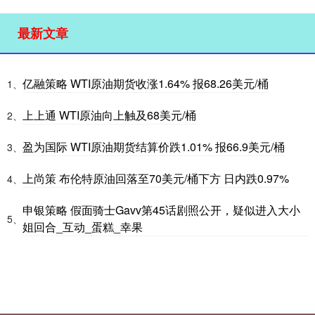
最新文章
亿融策略 WTI原油期货收涨1.64% 报68.26美元/桶
1、
上上通 WTI原油向上触及68美元/桶
2、
盈为国际 WTI原油期货结算价跌1.01% 报66.9美元/桶
3、
上尚策 布伦特原油回落至70美元/桶下方 日内跌0.97%
4、
申银策略 假面骑士Gavv第45话剧照公开，疑似进入大小
5、
姐回合_互动_蛋糕_幸果