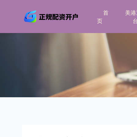
首
美港
页