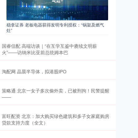
稳拿证券 老板电器获得发明专利授权：“锅架及燃气
灶”
国睿信配 高端访谈｜“在互学互鉴中赓续文明薪
火”——访纳米比亚前总统姆本巴
淘配网 晶晨半导体，拟港股IPO
策略通 北京一女子多次偷外卖，已被刑拘！民警提醒
——
富旺配资 北京：加大购买绿色建筑和多子女家庭购房
贷款支持力度（全文）