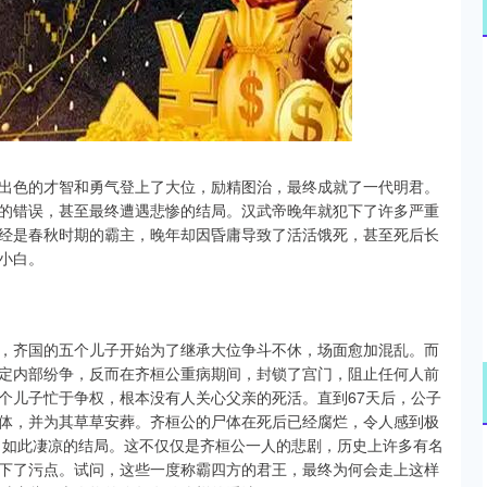
深证成指
14311.01
02%
200.89
1.42%
出色的才智和勇气登上了大位，励精图治，最终成就了一代明君。
的错误，甚至最终遭遇悲惨的结局。汉武帝晚年就犯下了许多严重
经是春秋时期的霸主，晚年却因昏庸导致了活活饿死，甚至死后长
小白。
，齐国的五个儿子开始为了继承大位争斗不休，场面愈加混乱。而
定内部纷争，反而在齐桓公重病期间，封锁了宫门，阻止任何人前
个儿子忙于争权，根本没有人关心父亲的死活。直到67天后，公子
体，并为其草草安葬。齐桓公的尸体在死后已经腐烂，令人感到极
了如此凄凉的结局。这不仅仅是齐桓公一人的悲剧，历史上许多有名
下了污点。试问，这些一度称霸四方的君王，最终为何会走上这样