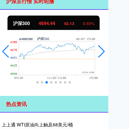
沪深京行情 实时轮播
沪深300
4694.44
北
43.13
0.93%
热点资讯
上上通 WTI原油向上触及68美元/桶