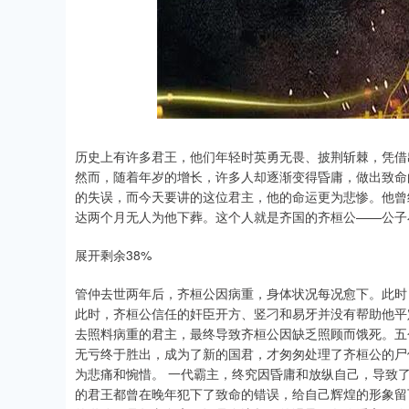
上证指数
3940.04
.40
2.13%
39.68
1.
历史上有许多君王，他们年轻时英勇无畏、披荆斩棘，凭借
然而，随着年岁的增长，许多人却逐渐变得昏庸，做出致命
的失误，而今天要讲的这位君主，他的命运更为悲惨。他曾
达两个月无人为他下葬。这个人就是齐国的齐桓公——公子
展开剩余38%
管仲去世两年后，齐桓公因病重，身体状况每况愈下。此时
此时，齐桓公信任的奸臣开方、竖刁和易牙并没有帮助他平
去照料病重的君主，最终导致齐桓公因缺乏照顾而饿死。五
无亏终于胜出，成为了新的国君，才匆匆处理了齐桓公的尸
为悲痛和惋惜。 一代霸主，终究因昏庸和放纵自己，导致
的君王都曾在晚年犯下了致命的错误，给自己辉煌的形象留