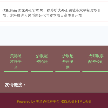
优配良品 国家外汇管理局：稳步扩大外汇领域高水平制度型开
放，统筹推进人民币国际化与资本项目高质量开放
美港通
炒股配
炒股配
成都股票
杠杆平
资论坛
资评测
配资公司
台
网
友情链接：
Powered by
美港通杠杆平台
RSS地图
HTML地图