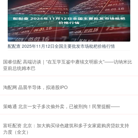
配配查 2025年11月12日全国主要批发市场枇杷价格行情
国睿信配 高端访谈｜“在互学互鉴中赓续文明薪火”——访纳米比
亚前总统姆本巴
淘配网 晶晨半导体，拟港股IPO
策略通 北京一女子多次偷外卖，已被刑拘！民警提醒——
富旺配资 北京：加大购买绿色建筑和多子女家庭购房贷款支持
力度（全文）