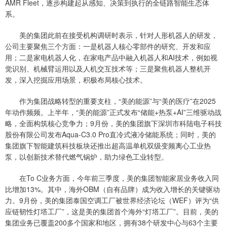
AMR Fleet，逐步构建起从感知、决策到执行的全链路智能生态体
系。
美的集团此前在接受机构调研时表示，针对人形机器人的研发，
公司主要聚焦三个方面：一是机器人核心零部件的研究、开发和应
用；二是家电机器人化，在家电产品中融入机器人和AI技术，例如视
觉识别、机械臂运用以及人机交互技术等；三是聚焦机器人整机开
发，深入挖掘应用场景，积极布局核心技术。
作为集团战略转型的重要支柱，“美的能源”与“美的医疗”在2025
年动作频频。上半年，“美的能源”正式发布“储能+热泵+AI”三维驱动战
略，全面构筑核心竞争力；9月份，美的集团旗下深圳市科陆电子科技
股份有限公司发布Aqua-C3.0 Pro直冷式液冷储能系统；同时，美的
集团旗下智能建筑科技板块还推出超高温单机双级变频离心工业热
泵，以创新技术替代燃气锅炉，助力绿色工业转型。
在To C业务方面，今年前三季度，美的集团智能家居业务收入同
比增加13%。其中，海外OBM（自有品牌）成为收入增长的关键驱动
力。9月份，美的集团泰国空调工厂被世界经济论坛（WEF）评为“供
应链韧性灯塔工厂”，这是美的集团首个海外“灯塔工厂”。目前，美的
集团业务已覆盖200多个国家和地区，拥有38个研发中心与63个主要