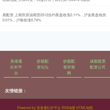
易配资 上期所原油期货2512合约夜盘收涨2.11%，沪金夜盘收跌
0.01%，沪银收涨0.74%
美港通
炒股配
炒股配
成都股票
杠杆平
资论坛
资评测
配资公司
台
网
友情链接：
Powered by
美港通杠杆平台
RSS地图
HTML地图