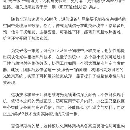
近“光纤级”传输速度，为构建更快速、更可靠且更节能的6G网络铺平
道路。相关成果发表于新一期《IEEE通信快报》杂志。
随着全球加速迈向6G时代，通信设备与网络要求能在复杂拥挤的
空间中处理海量数据。然而，传统无线信号在此类环境中面临诸多瓶
颈：信号干扰频发、连接变慢、可靠性下降，能耗升高且散热困难，
扩容还常受限于烦琐布线。
为突破这一难题，研究团队从量子物理中汲取灵感，创新性地提
出模块化光学相控阵列技术。在量子系统中，多个微小光源可通过相
干性与超辐射等集体效应，协同工作如同一个强大而精准的定向发射
器。此次，团队巧妙借鉴这一“众源合一”的原理，构建出高效可控的
光波束系统，实现了可扩展的波束成形，显著提升了链路稳定性与能
效表现。
这项技术将量子计算思维与光无线通信深度融合，不仅能实现手
机、笔记本之间的无缝互联，还可应用于芯片内部、办公室乃至数据
中心智能设备间的高速通信，同时，还能降低运行温度与功耗，而这
正是推动6G技术走向实际应用的关键一步。
更值得期待的是，这种模块化网络架构具备高度灵活性与可重构