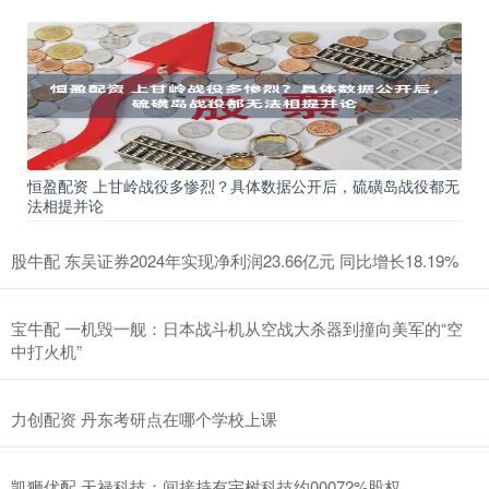
恒盈配资 上甘岭战役多惨烈？具体数据公开后，硫磺岛战役都无
法相提并论
股牛配 东吴证券2024年实现净利润23.66亿元 同比增长18.19%
宝牛配 一机毁一舰：日本战斗机从空战大杀器到撞向美军的“空
中打火机”
力创配资 丹东考研点在哪个学校上课
凯狮优配 天禄科技：间接持有宇树科技约00072%股权