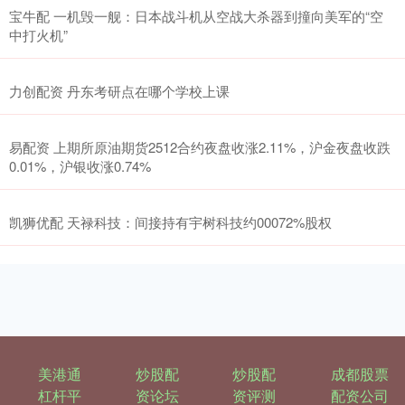
宝牛配 一机毁一舰：日本战斗机从空战大杀器到撞向美军的“空
中打火机”
力创配资 丹东考研点在哪个学校上课
易配资 上期所原油期货2512合约夜盘收涨2.11%，沪金夜盘收跌
0.01%，沪银收涨0.74%
凯狮优配 天禄科技：间接持有宇树科技约00072%股权
美港通
炒股配
炒股配
成都股票
杠杆平
资论坛
资评测
配资公司