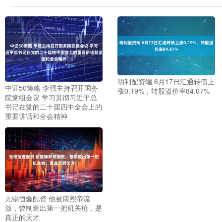
明利配资端 6月17日汇通转债上
中证50策略 李强主持召开国务
涨0.19%，转股溢价率84.67%
院党组会议 学习贯彻习近平总
书记在党的二十届四中全会上的
重要讲话和全会精神
无锡恒鑫配资 他被康熙帝流
放，曾制造出第一把机关枪，是
真正的天才