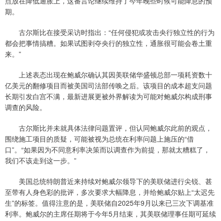
点放在降低通胀上，这番言论继续维持了今年晚些时候可能降息的预
期。
古尔斯比在接受采访时指出：“任何侵犯或攻击央行独立性的行为
都会把事情搞糟。如果试图剥夺央行的独立性，通胀很可能会卷土重
来。”
上述表态出现在鲍威尔确认其因美联储华盛顿总部一项耗资数十
亿美元的翻修项目而被美国司法部传唤之后。该项目的成本超支问题
长期引发白宫不满，最新进展更被外界解读为可能对鲍威尔构成刑事
调查的风险。
古尔斯比并未就具体法律问题置评，但认同鲍威尔此前的观点，
围绕施工项目的质疑，可能被视为总统在利率问题上施压的“借
口”。“如果因为不同意利率决策而以调查作为前提，那就太糟糕了，
我们不该走到这一步。”
美国总统特朗普近来持续对鲍威尔领导下的美联储进行尖锐、甚
至带有人身色彩的批评，多次要求大幅降息，并给鲍威尔贴上“太迟先
生”的标签。值得注意的是，美联储自2025年9月以来已三次下调基准
利率。鲍威尔的主席任期将于今年5月结束，其美联储理事任期可延续