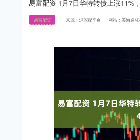
易富配资 1月7日华特转债上涨11%，
易富配资
来源：泸深配平台
网站：美港通杠