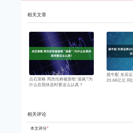
相关文章
股牛配 东吴证
点石策略 周杰伦称被新歌“逼疯”!为
23.66亿元 同
什么在我休息时要这么认真？
相关评论
本文评分
*