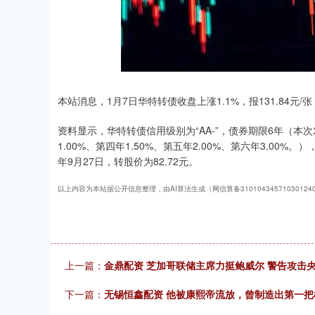
深证成指
14030.99
61
-0.04%
-113.21
-
本站消息，1月7日华特转债收盘上涨1.1%，报131.84元/张
资料显示，华特转债信用级别为“AA-”，债券期限6年（本次
1.00%、第四年1.50%、第五年2.00%、第六年3.00%
年9月27日，转股价为82.72元。
以上内容为本站据公开信息整理，由AI算法生成（网信算备3101043457103012
上一篇：
金鼎配资 芝加哥联储主席力挺鲍威尔 警告攻击
下一篇：
无锡恒鑫配资 他被康熙帝流放，曾制造出第一