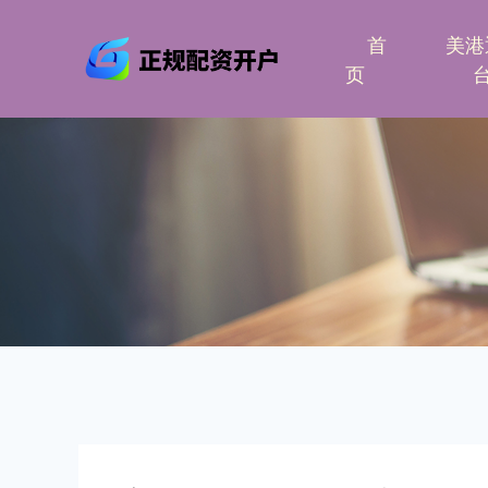
首
美港
页