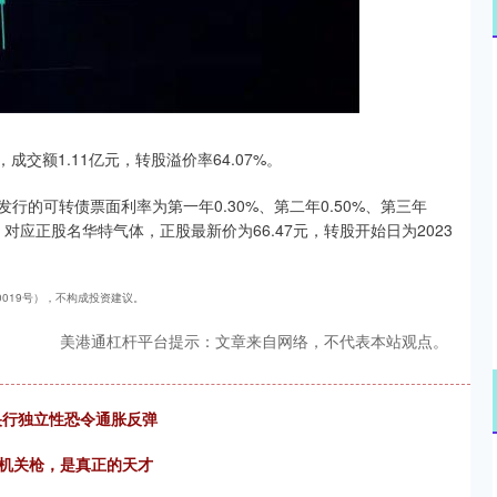
沪深300
4631.16
0.80%
-26.99
-0.58%
，成交额1.11亿元，转股溢价率64.07%。
发行的可转债票面利率为第一年0.30%、第二年0.50%、第三年
。），对应正股名华特气体，正股最新价为66.47元，转股开始日为2023
40019号），不构成投资建议。
美港通杠杆平台提示：文章来自网络，不代表本站观点。
央行独立性恐令通胀反弹
把机关枪，是真正的天才