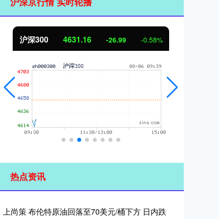
沪深京行情 实时轮播
北证50
1118.19
创
-1.27
-0.11%
热点资讯
上尚策 布伦特原油回落至70美元/桶下方 日内跌