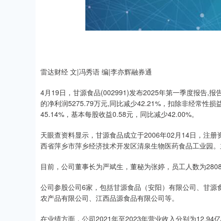
上证指数
3919.51
20
1.27%
19.16
0.
雷达财经 文|冯秀语 编|李亦辉融券通
4月19日，甘源食品(002991)发布2025年第一季度报告
的净利润5275.79万元,同比减少42.21%，扣除非经常性
45.14%，基本每股收益0.58元，同比减少42.00%。
天眼查资料显示，甘源食品成立于2006年02月14日，注册
西省萍乡市萍乡经济技术开发区清泉生物医药食品工业园。
目前，公司董事长为严斌生，董秘为张婷，员工人数为280
公司参股公司6家，包括甘源食品（安阳）有限公司、甘源
农产品有限公司、江西品源食品有限公司等。
在业绩方面，公司2021年至2023年营业收入分别为12.94亿元