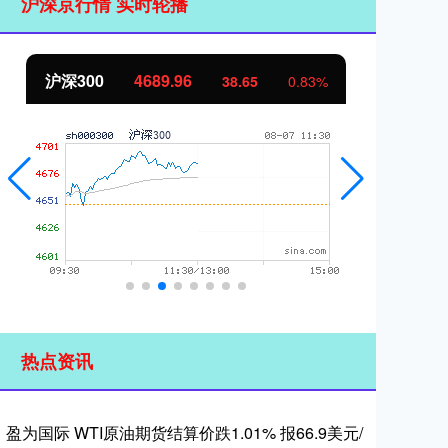
沪深京行情 实时轮播
沪深300
4689.96
北
38.65
0.83%
热点资讯
盈为国际 WTI原油期货结算价跌1.01% 报66.9美元/