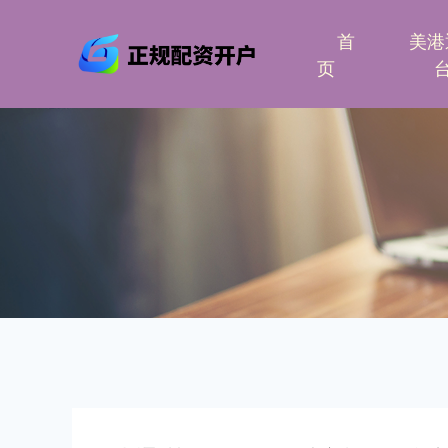
首
美港
页