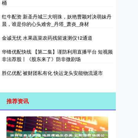
桶
红牛配资 新圣丹城三大明珠，妖艳曹颖对决萌妹丹
晨，谁是你的心头难舍_丹塔_萧炎_身材
金诚无忧 水果蔬菜农药残留速测仪12通道
华锋优配快线 【第二集】谨防利用直播平台 短视频
非法荐股丨《股东来了》防非微剧场
胜亿优配 被财团私有化 快运龙头安能物流退市
推荐资讯