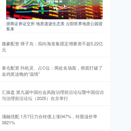
浙商证券证交所 地质遗迹生态美 云阳世界地质公园迎
客来
微豪配资 獐子岛：拟向海发集团定增募资不超5.22亿
元
泰仓配资 抖机灵、占C位：两处名场面，彻底打破了
金鸡奖这晚的“温情”
汇操盘 第九届中国社会风险治理前沿论坛暨中国信访
与治理前沿论坛（2025）在京举行
涌融优配 1月7日力合转债上涨047%，转股溢价率
3821%