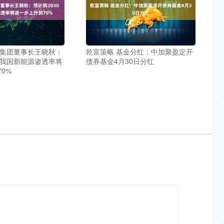
汽集团董事长王晓秋：
乾富策略 基金分红：中加聚盈定开
年我国新能源渗透率将
债券基金4月30日分红
0%