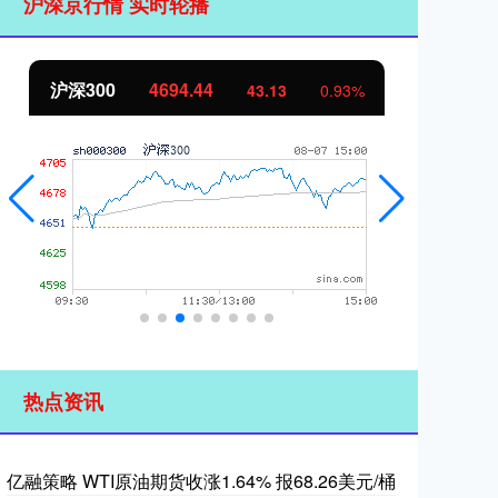
沪深京行情 实时轮播
沪深300
4694.44
北
43.13
0.93%
热点资讯
亿融策略 WTI原油期货收涨1.64% 报68.26美元/桶