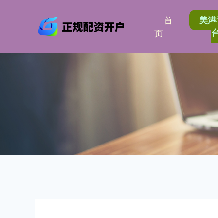
首
美港
页