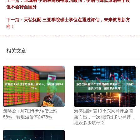
上一篇：
华城融 伊朗最高领袖政治顾问：伊朗可降低浓缩铀丰度
但不会转至国外
下一篇：
天弘忧配 三亚学院硕士学位点通过评估，未来教育新方
向！
相关文章
策略盈 1月7日华懋转债上涨
港盛国际 若10个东风导弹旅倾
58%，转股溢价率2478%
巢而出，一次能打出多少导弹，
摧毁多少航母？