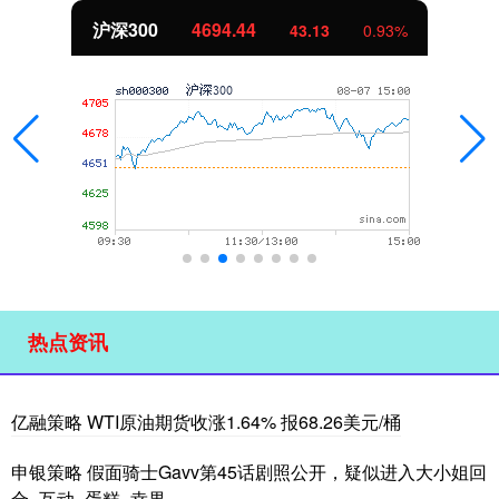
沪深300
4694.44
43.13
0.93%
热点资讯
亿融策略 WTI原油期货收涨1.64% 报68.26美元/桶
申银策略 假面骑士Gavv第45话剧照公开，疑似进入大小姐回
合_互动_蛋糕_幸果