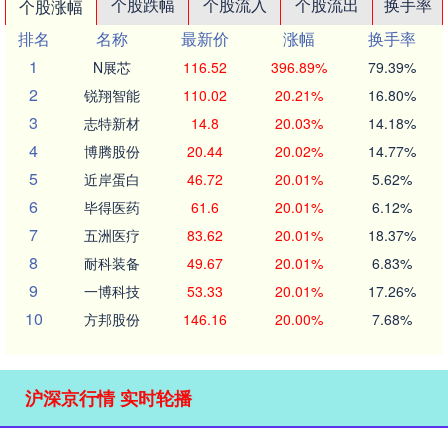
个股跌幅
个股流入
个股流出
换手率
个股涨幅
排名
名称
最新价
涨幅
换手率
1
N展芯
116.52
396.89%
79.39%
2
锐翔智能
110.02
20.21%
16.80%
3
志特新材
14.8
20.03%
14.18%
4
博腾股份
20.44
20.02%
14.77%
5
近岸蛋白
46.72
20.01%
5.62%
6
毕得医药
61.6
20.01%
6.12%
7
五洲医疗
83.62
20.01%
18.37%
8
耐科装备
49.67
20.01%
6.83%
9
一博科技
53.33
20.01%
17.26%
10
方邦股份
146.16
20.00%
7.68%
沪深京行情 实时轮播