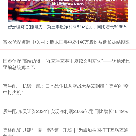
智云理财 皖能电力：第三季度净利润824亿元，同比增长6095%
富农优配资源 中关村：股东国美电器146万股份被延长冻结期限
国睿信配 高端访谈｜“在互学互鉴中赓续文明薪火”——访纳米比
亚前总统姆本巴
宝牛配 一机毁一舰：日本战斗机从空战大杀器到撞向美军的“空
中打火机”
股牛配 东吴证券2024年实现净利润23.66亿元 同比增长18.19%
美林配资 共建“一带一路”·第一现场｜“为孟加拉国打开互联互通