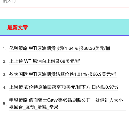
的大门”
最新文章
亿融策略 WTI原油期货收涨1.64% 报68.26美元/桶
1、
上上通 WTI原油向上触及68美元/桶
2、
盈为国际 WTI原油期货结算价跌1.01% 报66.9美元/桶
3、
上尚策 布伦特原油回落至70美元/桶下方 日内跌0.97%
4、
申银策略 假面骑士Gavv第45话剧照公开，疑似进入大小
5、
姐回合_互动_蛋糕_幸果