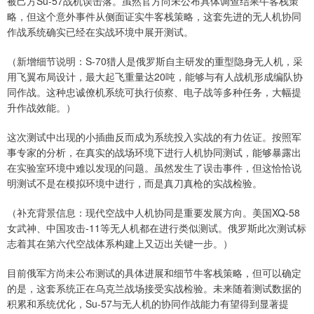
被己方Su-57战机误击落。虽然官方尚未公布具体调查结果牛客栈策
略，但这个意外事件从侧面证实牛客栈策略，这套先进的无人机协同
作战系统确实已经在实战环境中展开测试。
（新增细节说明：S-70猎人是俄罗斯自主研发的重型隐身无人机，采
用飞翼布局设计，最大起飞重量达20吨，能够与有人战机形成编队协
同作战。这种忠诚僚机系统可执行侦察、电子战等多种任务，大幅提
升作战效能。）
这次测试中出现的小插曲反而成为系统投入实战的有力佐证。按照军
事专家的分析，在真实的战场环境下进行人机协同测试，能够暴露出
在实验室环境中难以发现的问题。虽然发生了误击事件，但这恰恰说
明测试不是在模拟环境中进行，而是真刀真枪的实战检验。
（补充背景信息：现代空战中人机协同是重要发展方向。美国XQ-58
女武神、中国攻击-11等无人机都在进行类似测试。俄罗斯此次测试标
志着其在第六代空战体系构建上又迈出关键一步。）
目前俄军方尚未公布测试的具体进展和细节牛客栈策略，但可以确定
的是，这套系统正在乌克兰战场接受实战检验。未来随着测试数据的
积累和系统优化，Su-57与无人机的协同作战能力有望得到显著提