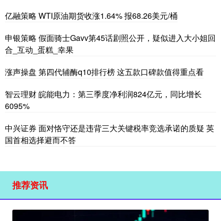
亿融策略 WTI原油期货收涨1.64% 报68.26美元/桶
申银策略 假面骑士Gavv第45话剧照公开，疑似进入大小姐回
合_互动_蛋糕_幸果
涨声操盘 第四代辅酶q10排行榜 这五款口碑款值得重点看
智云理财 皖能电力：第三季度净利润824亿元，同比增长
6095%
中兴证券 面对恪守还是违背三大关键税率竞选承诺的质疑 英
国首相选择避而不答
推荐资讯