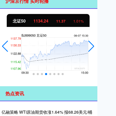
沪深京行情 实时轮播
北证50
1134.24
创
11.37
1.01%
热点资讯
亿融策略 WTI原油期货收涨1.64% 报68.26美元/桶