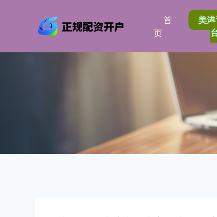
首
美港
页