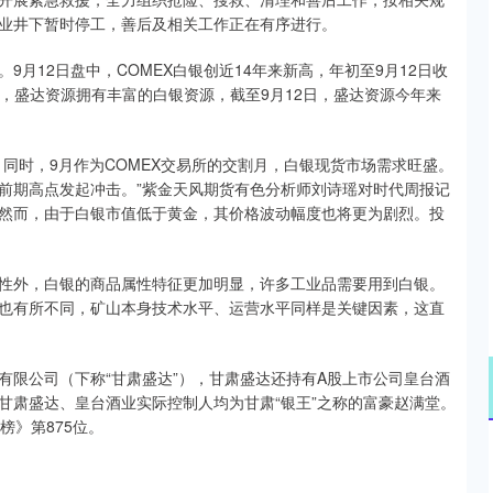
业井下暂时停工，善后及相关工作正在有序进行。
月12日盘中，COMEX白银创近14年来新高，年初至9月12日收
配资，盛达资源拥有丰富的白银资源，截至9月12日，盛达资源今年来
同时，9月作为COMEX交易所的交割月，白银现货市场需求旺盛。
前期高点发起冲击。”紫金天风期货有色分析师刘诗瑶对时代周报记
然而，由于白银市值低于黄金，其价格波动幅度也将更为剧烈。投
性外，白银的商品属性特征更加明显，许多工业品需要用到白银。
也有所不同，矿山本身技术水平、运营水平同样是关键因素，这直
有限公司（下称“甘肃盛达”），甘肃盛达还持有A股上市公司皇台酒
达资源、甘肃盛达、皇台酒业实际控制人均为甘肃“银王”之称的富豪赵满堂。
富榜》第875位。