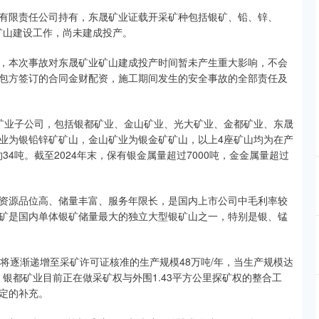
有限责任公司持有，东晟矿业证载开采矿种包括银矿、铅、锌、
矿山建设工作，尚未建成投产。
，本次事故对东晟矿业矿山建成投产时间暂未产生重大影响，不会
包方签订的合同金财配资，施工期间发生的安全事故的全部责任及
矿业子公司，包括银都矿业、金山矿业、光大矿业、金都矿业、东晟
业为银铅锌矿矿山，金山矿业为银金矿矿山，以上4座矿山均为在产
34吨。截至2024年末，保有银金属量超过7000吨，金金属量超过
资源品位高、储量丰富、服务年限长，是国内上市公司中毛利率较
矿是国内单体银矿储量最大的独立大型银矿山之一，特别是银、锰
将逐渐递增至采矿许可证核准的生产规模48万吨/年，当生产规模达
。银都矿业目前正在做采矿权与外围1.43平方公里探矿权的整合工
定的补充。