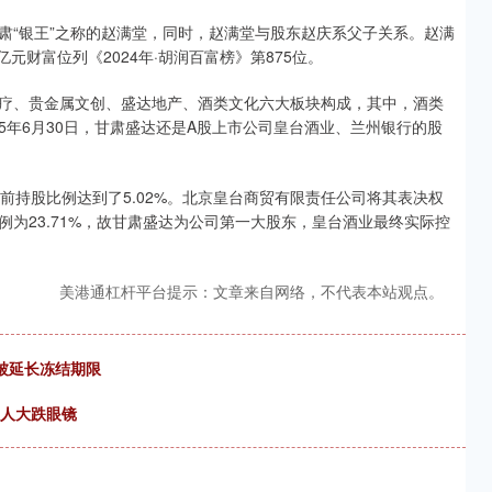
肃“银王”之称的赵满堂，同时，赵满堂与股东赵庆系父子关系。赵满
亿元财富位列《2024年·胡润百富榜》第875位。
疗、贵金属文创、盛达地产、酒类文化六大板块构成，其中，酒类
25年6月30日，甘肃盛达还是A股上市公司皇台酒业、兰州银行的股
前持股比例达到了5.02%。北京皇台商贸有限责任公司将其表决权
为23.71%，故甘肃盛达为公司第一大股东，皇台酒业最终实际控
美港通杠杆平台提示：文章来自网络，不代表本站观点。
份被延长冻结期限
让人大跌眼镜