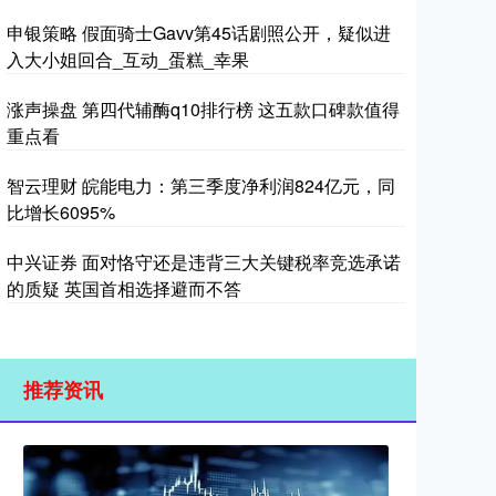
申银策略 假面骑士Gavv第45话剧照公开，疑似进
入大小姐回合_互动_蛋糕_幸果
涨声操盘 第四代辅酶q10排行榜 这五款口碑款值得
重点看
智云理财 皖能电力：第三季度净利润824亿元，同
比增长6095%
中兴证券 面对恪守还是违背三大关键税率竞选承诺
的质疑 英国首相选择避而不答
推荐资讯