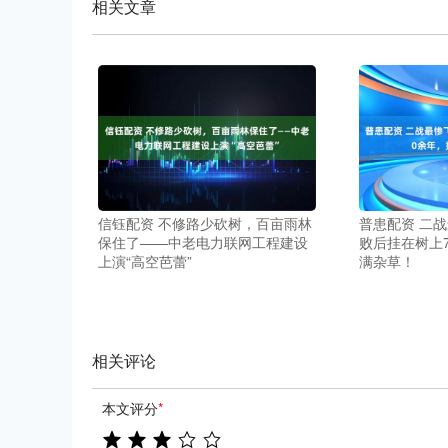
相关文章
信钰配资 不修路少砍树，百亩雨林
普患配资 二
保住了——中老电力联网工程建设
败后挂在树上
上演“高空芭蕾”
满杂草！
相关评论
本文评分
*