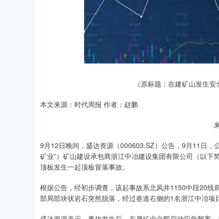
深证成指
14311.01
.68
1.02%
200.89
1
（原标题：在建矿山发生安
本文来源：时代周报 作者：赵鹏
9月12日晚间，盛达资源（000603.SZ）公告，9月1
矿业”）矿山建设承包商浙江中冶建设集团有限公司（以下简
顶板发生一起顶板冒落事故。
根据公告，经初步调查，该起事故系北风井1150中段20
部局部块状岩石突然脱落，经过巷道右侧的1名浙江中冶项
盛达资源表示，事故发生后，东晟矿业立即启动应急预案，