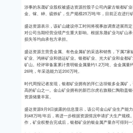
涉事的东晟矿业股权被盛达资源控股子公司内蒙古银都矿业
金、镓、砷、硫铁矿，生产规模25万吨/年，目前正在进行
盛达资源表示，该矿山建设停工时间将视事故调查进展而定
对公司当期经营业绩产生重大影响。根据东晟矿业与矿山承
损失等均由承包方承担。
盛达资源主营贵金属、有色金属矿的采选和销售，下属7家
矿业、鸿林矿业和德运矿业。银都矿业、光大矿业和金都矿
矿山。经评审备案累计查明银金属量约1.2万吨、金金属量约
26吨，年采选能力近200万吨。
时代周报记者发现，银都矿业拥有的拜仁达坝银多金属矿，
高的矿山之一。金山矿业拥有的新巴尔虎右旗额仁陶勒盖银
资源储量丰富。
盛达资源9月9日披露的信息显示，该公司金山矿业生产能力
到48万吨/年后，将进一步根据资源情况申请扩大生产规模
作，矿业权整合完成后，银都矿业的银金属产量亦可得到一