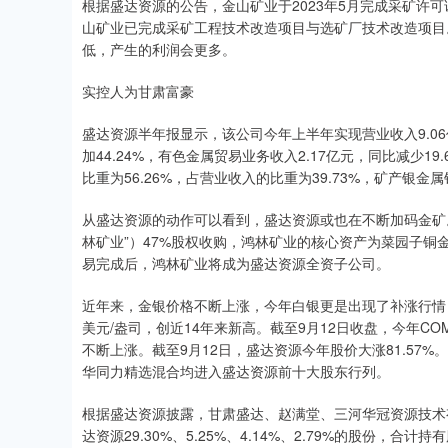
根据盛达资源的公告，金山矿业于2023年5月完成采矿许可
山矿业已完成采矿工程技术改造项目与选矿厂技术改造项目
低，产生的利润会更多。
实控人为甘肃富豪
盛达资源半年报显示，该公司今年上半年实现营业收入9.06亿
加44.24%，有色金属贸易业务收入2.17亿元，同比减少1
比重为56.26%，占营业收入的比重为39.73%，矿产银金
从盛达资源的动作可以看到，盛达资源或也在不断加码金矿
林矿业”）47%股权收购，鸿林矿业的核心资产为菜园子铜
易完成后，鸿林矿业将成为盛达资源全资子公司。
近年来，金银价格不断上涨，今年白银更是出现了补涨行情，屡
美元/盎司，创近14年来新高。截至9月12日收盘，今年CO
不断上涨。截至9月12日，盛达资源今年股价大涨81.5
华同力精选混合均进入盛达资源前十大股东行列。
根据盛达资源披露，甘肃盛达、赵满堂、三河华冠资源技术
达资源29.30%、5.25%、4.14%、2.79%的股份，合