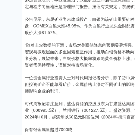
定与程序向当地应急管理部门报告。按照有关规定，东晟矿
公告显示，东晟矿业尚未建成投产，白银为该矿山重要矿种。9
盘，COMEX白银大涨45.95%。作为白银行业龙头金财
股价大涨81.57%。
“随着非农数据的下滑，市场对美联储降息的预期显著增强。
宏观与微观层面的多重因素相互作用，推动白银价格不断向
者分析，展望未来，白银价格大概率将跟随黄金价格上涨。
资者需保持理性，谨慎对待市场变化。
一位贵金属行业投资人士对时代周报记者分析，除了货币属
但投资矿企不能单看矿价，金属价格上涨对不同矿山的影响
接影响企业的利润。
时代周报记者注意到，盛达资源的控股股东为甘肃盛达集团
业（000995.SZ）、兰州银行（001227.SZ）。盛
2024年10月，赵满堂以60亿元财富位列《2024年·胡润百
保有银金属量超过7000吨