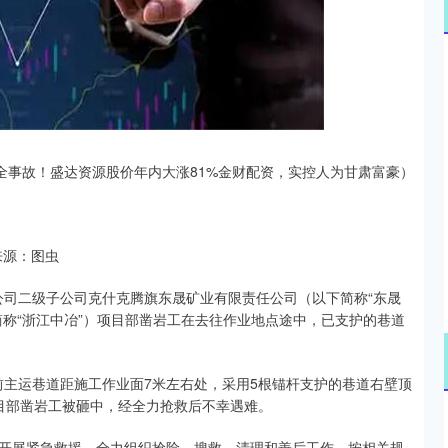
沪深300
4694.44
.42%
43.13
0.93%
全事故！盛达资源股价年内大涨81%金财配资，实控人为甘肃富豪）
来源：图虫
1日，公司二级子公司克什克腾旗东晟矿业有限责任公司（以下简称“东晟
称“浙江中冶”）项目部凿岩工在去往作业地点途中，已支护的巷道
线前主运巷道距施工作业面7米左右处，采用5根锚杆支护的巷道右壁顶
目部凿岩工被砸中，经全力抢救后不幸遇难。
开展紧急救援，全力组织抢险、搜救、清理和善后工作，按相关规