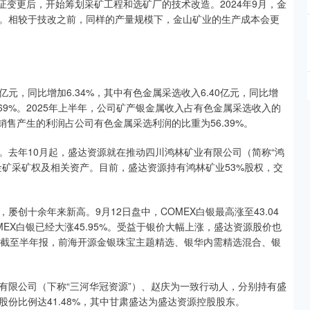
证变更后，开始筹划采矿工程和选矿厂的技术改造。2024年9月，金
。相较于技改之前，同样的产量规模下，金山矿业的生产成本会更
元，同比增加6.34%，其中有色金属采选收入6.40亿元，同比增
9.69%。2025年上半年，公司矿产银金属收入占有色金属采选收入的
属销售产生的利润占公司有色金属采选利润的比重为56.39%。
。去年10月起，盛达资源就在推动四川鸿林矿业有限公司（简称“鸿
金矿采矿权及相关资产。目前，盛达资源持有鸿林矿业53%股权，交
创十余年来新高。9月12日盘中，COMEX白银最高涨至43.04
MEX白银已经大涨45.95%。受益于银价大幅上涨，盛达资源股价也
7%。截至半年报，前海开源金银珠宝主题精选、银华内需精选混合、银
有限公司（下称“三河华冠资源”）、赵庆为一致行动人，分别持有盛
计持有股份比例达41.48%，其中甘肃盛达为盛达资源控股股东。