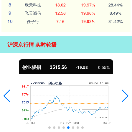
8
欣天科技
18.02
19.97%
28.44%
9
飞天诚信
12.56
19.96%
8.49%
10
任子行
7.16
19.93%
31.42%
沪深京行情 实时轮播
基金指数
7229.80
5%
-1.63
-0.0