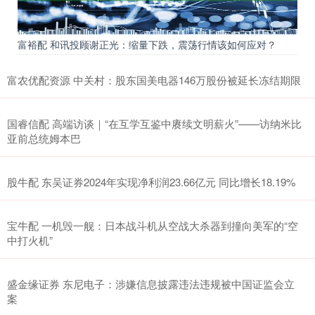
富裕配 和讯投顾谢正光：缩量下跌，震荡行情该如何应对？
富农优配资源 中关村：股东国美电器146万股份被延长冻结期限
国睿信配 高端访谈｜“在互学互鉴中赓续文明薪火”——访纳米比
亚前总统姆本巴
股牛配 东吴证券2024年实现净利润23.66亿元 同比增长18.19%
宝牛配 一机毁一舰：日本战斗机从空战大杀器到撞向美军的“空
中打火机”
盛金缘证券 东尼电子：涉嫌信息披露违法违规被中国证监会立
案