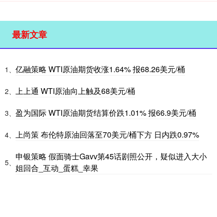
最新文章
亿融策略 WTI原油期货收涨1.64% 报68.26美元/桶
1、
上上通 WTI原油向上触及68美元/桶
2、
盈为国际 WTI原油期货结算价跌1.01% 报66.9美元/桶
3、
上尚策 布伦特原油回落至70美元/桶下方 日内跌0.97%
4、
申银策略 假面骑士Gavv第45话剧照公开，疑似进入大小
5、
姐回合_互动_蛋糕_幸果