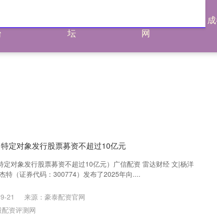
通杠杆平
炒股配资论
炒股配资评测
成
台
坛
网
向特定对象发行股票募资不超过10亿元
定对象发行股票募资不超过10亿元）广信配资 雷达财经 文|杨洋
杰特（证券代码：300774）发布了2025年向....
9-21
来源：豪泰配资官网
股配资评测网