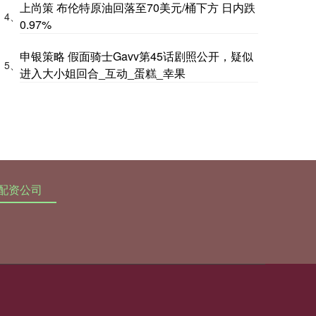
上尚策 布伦特原油回落至70美元/桶下方 日内跌
4、
0.97%
申银策略 假面骑士Gavv第45话剧照公开，疑似
5、
进入大小姐回合_互动_蛋糕_幸果
配资公司