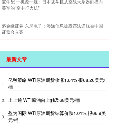
宝牛配 一机毁一舰：日本战斗机从空战大杀器到撞向
美军的“空中打火机”
盛金缘证券 东尼电子：涉嫌信息披露违法违规被中国
证监会立案
最新文章
亿融策略 WTI原油期货收涨1.64% 报68.26美元/
1、
桶
上上通 WTI原油向上触及68美元/桶
2、
盈为国际 WTI原油期货结算价跌1.01% 报66.9美
3、
元/桶