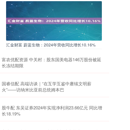
汇金财富 蔚蓝生物：2024年营收同比增长10.16%
富农优配资源 中关村：股东国美电器146万股份被延
长冻结期限
国睿信配 高端访谈｜“在互学互鉴中赓续文明薪
火”——访纳米比亚前总统姆本巴
股牛配 东吴证券2024年实现净利润23.66亿元 同比增
长18.19%