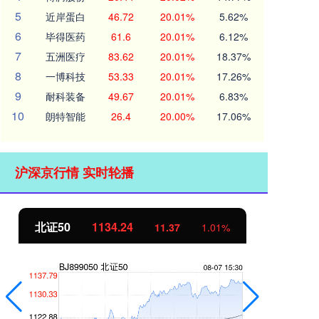
5
近岸蛋白
46.72
20.01%
5.62%
6
毕得医药
61.6
20.01%
6.12%
7
五洲医疗
83.62
20.01%
18.37%
8
一博科技
53.33
20.01%
17.26%
9
耐科装备
49.67
20.01%
6.83%
10
朗特智能
26.4
20.00%
17.06%
沪深京行情 实时轮播
北证50
1134.24
创
11.37
1.01%