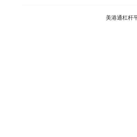
美港通杠杆
深证成指
14311.01
.68
1.02%
200.89
1