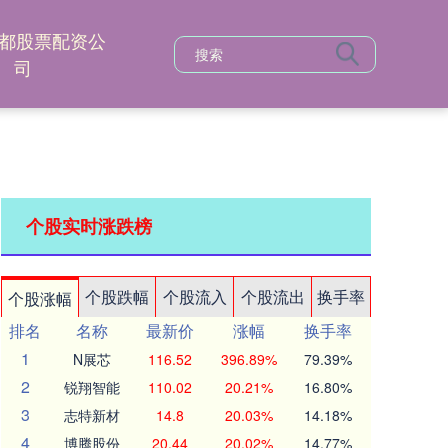
都股票配资公
司
个股实时涨跌榜
个股跌幅
个股流入
个股流出
换手率
个股涨幅
排名
名称
最新价
涨幅
换手率
1
N展芯
116.52
396.89%
79.39%
2
锐翔智能
110.02
20.21%
16.80%
3
志特新材
14.8
20.03%
14.18%
4
博腾股份
20.44
20.02%
14.77%