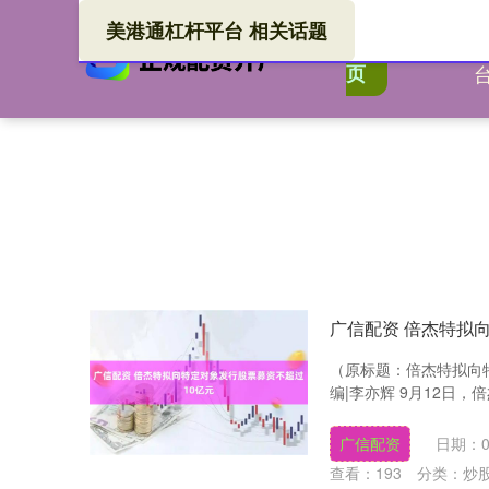
美港通杠杆平台 相关话题
美港
首
页
广信配资 倍杰特拟
（原标题：倍杰特拟向特
编|李亦辉 9月12日，倍
广信配资
日期：0
查看：
193
分类：
炒