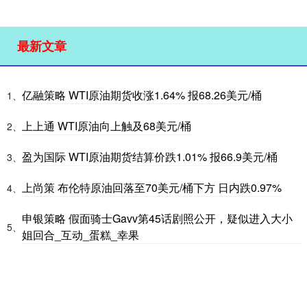
最新文章
亿融策略 WTI原油期货收涨1.64% 报68.26美元/桶
1、
上上通 WTI原油向上触及68美元/桶
2、
盈为国际 WTI原油期货结算价跌1.01% 报66.9美元/桶
3、
上尚策 布伦特原油回落至70美元/桶下方 日内跌0.97%
4、
申银策略 假面骑士Gavv第45话剧照公开，疑似进入大小
5、
姐回合_互动_蛋糕_幸果