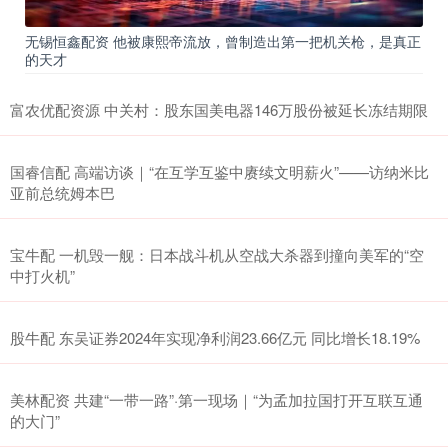
无锡恒鑫配资 他被康熙帝流放，曾制造出第一把机关枪，是真正
的天才
富农优配资源 中关村：股东国美电器146万股份被延长冻结期限
国睿信配 高端访谈｜“在互学互鉴中赓续文明薪火”——访纳米比
亚前总统姆本巴
宝牛配 一机毁一舰：日本战斗机从空战大杀器到撞向美军的“空
中打火机”
股牛配 东吴证券2024年实现净利润23.66亿元 同比增长18.19%
美林配资 共建“一带一路”·第一现场｜“为孟加拉国打开互联互通
的大门”