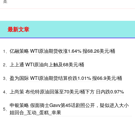
案
最新文章
亿融策略 WTI原油期货收涨1.64% 报68.26美元/桶
1、
上上通 WTI原油向上触及68美元/桶
2、
盈为国际 WTI原油期货结算价跌1.01% 报66.9美元/桶
3、
上尚策 布伦特原油回落至70美元/桶下方 日内跌0.97%
4、
申银策略 假面骑士Gavv第45话剧照公开，疑似进入大小
5、
姐回合_互动_蛋糕_幸果