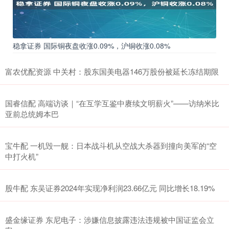
稳拿证券 国际铜夜盘收涨0.09%，沪铜收涨0.08%
富农优配资源 中关村：股东国美电器146万股份被延长冻结期限
国睿信配 高端访谈｜“在互学互鉴中赓续文明薪火”——访纳米比
亚前总统姆本巴
宝牛配 一机毁一舰：日本战斗机从空战大杀器到撞向美军的“空
中打火机”
股牛配 东吴证券2024年实现净利润23.66亿元 同比增长18.19%
盛金缘证券 东尼电子：涉嫌信息披露违法违规被中国证监会立