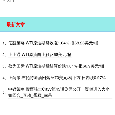
的大门”
最新文章
亿融策略 WTI原油期货收涨1.64% 报68.26美元/桶
1、
上上通 WTI原油向上触及68美元/桶
2、
盈为国际 WTI原油期货结算价跌1.01% 报66.9美元/桶
3、
上尚策 布伦特原油回落至70美元/桶下方 日内跌0.97%
4、
申银策略 假面骑士Gavv第45话剧照公开，疑似进入大小
5、
姐回合_互动_蛋糕_幸果