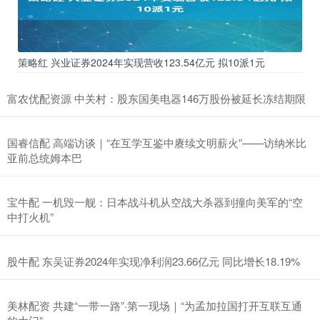
策略红 兴业证券2024年实现营收123.54亿元 拟10派1元
富农优配资源 中关村：股东国美电器146万股份被延长冻结期限
国睿信配 高端访谈｜“在互学互鉴中赓续文明薪火”——访纳米比
亚前总统姆本巴
宝牛配 一机毁一舰：日本战斗机从空战大杀器到撞向美军的“空
中打火机”
股牛配 东吴证券2024年实现净利润23.66亿元 同比增长18.19%
美林配资 共建“一带一路”·第一现场｜“为孟加拉国打开互联互通