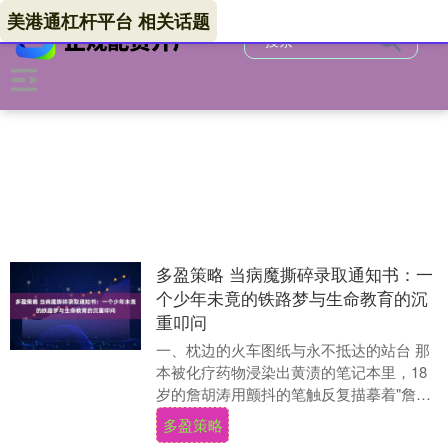
美港通杠杆平台 相关话题
多盈策略 当病魔撕碎录取通知书：一
个少年未竟的铁路梦与生命教育的沉
重叩问
一、枕边的火车图纸与永不抵达的站台 那
本被化疗药物浸染出黄渍的笔记本里，18
岁的詹胡涛用颤抖的笔触反复描摹着"詹天
佑号"火车头。车身上"目标：大连"四个
多盈策略
字，随着....