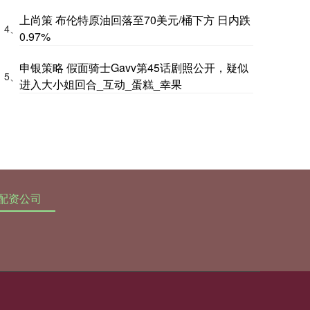
上尚策 布伦特原油回落至70美元/桶下方 日内跌
4、
0.97%
申银策略 假面骑士Gavv第45话剧照公开，疑似
5、
进入大小姐回合_互动_蛋糕_幸果
配资公司