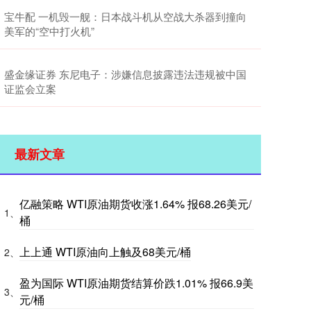
宝牛配 一机毁一舰：日本战斗机从空战大杀器到撞向
美军的“空中打火机”
盛金缘证券 东尼电子：涉嫌信息披露违法违规被中国
证监会立案
最新文章
亿融策略 WTI原油期货收涨1.64% 报68.26美元/
1、
桶
上上通 WTI原油向上触及68美元/桶
2、
盈为国际 WTI原油期货结算价跌1.01% 报66.9美
3、
元/桶