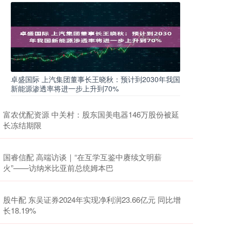
卓盛国际 上汽集团董事长王晓秋：预计到2030年我国
新能源渗透率将进一步上升到70%
富农优配资源 中关村：股东国美电器146万股份被延
长冻结期限
国睿信配 高端访谈｜“在互学互鉴中赓续文明薪
火”——访纳米比亚前总统姆本巴
股牛配 东吴证券2024年实现净利润23.66亿元 同比增
长18.19%