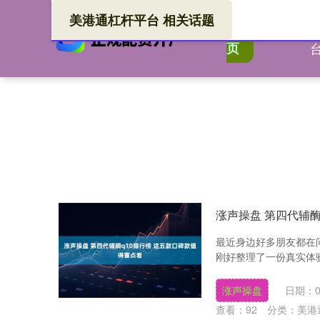
美港通杠杆平台 相关话题
美港
首
页
涨声操盘 第四代辅酶
最近身边好多朋友都在问
刚好整理了一份真实体验
涨声操盘
日期：0
查看：
92
分类：
美港