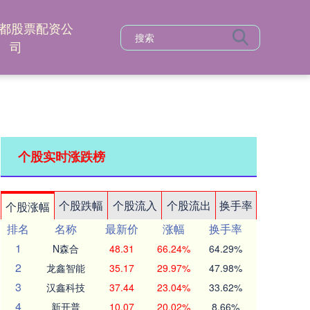
都股票配资公
司
个股实时涨跌榜
个股跌幅
个股流入
个股流出
换手率
个股涨幅
排名
名称
最新价
涨幅
换手率
1
N森合
48.31
66.24%
64.29%
2
龙鑫智能
35.17
29.97%
47.98%
3
汉鑫科技
37.44
23.04%
33.62%
4
新开普
10.07
20.02%
8.66%