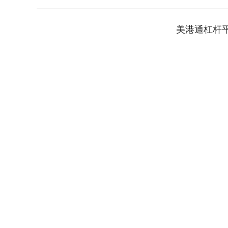
美港通杠杆
上证指数
3878.43
.00
2.60%
56.15
1.