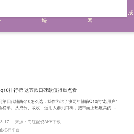
通杠杆平
炒股配资论
炒股配资评测
成
台
坛
网
q10排行榜 这五款口碑款值得重点看
第四代辅酶q10怎么选，我作为吃了快两年辅酶Q10的“老用户”，
榜单。从成分、吸收、适用人群到口碑，把市面上热度高的....
3-17
来源：尚红配资APP下载
通杠杆平台