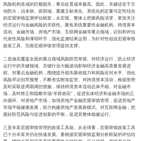
风险机构造成的巨额损失，事后处置成本极高。因此，关键还在于主
动防火，治未病、抓前端。要建立标准化、系统化的定量与定性结合
的宏观审慎监测评估框架，从宏观、整体上把握风险演变，更加关注
经济运行与金融风险的关联性。聚焦系统重要性金融机构、跨境资本
流动、金融市场、房地产市场、互联网金融等重点领域，识别和评估
代表性风险和薄弱环节，强化监测结果运用，为针对性创设宏观审慎
政策工具、完善宏观审慎管理提供支撑。
二是做实覆盖全面的重点领域风险防范举措。对经济运行，防止经济
运行中的关键领域、关键行业大幅波动影响经济金融高质量发展进
程。对重点金融机构，围绕提升损失吸收能力和风险应对水平、强化
风险早识别早预警，不断夯实附加监管。对跨境资本流动，根据形势
及时采取逆周期调控措施，保持跨境资本流动总体平稳。对金融市
场，及时矫正和阻断市场“羊群效应”，促进实体经济和金融市场的正
向循环。对房地产市场，加强房地产金融宏观审慎管理，促进房地产
市场平稳健康发展，助力构建房地产发展新模式。对互联网金融，把
握好防范风险与促进创新的平衡，促进其整体稳健运行。
三是丰富宏观审慎管理的政策工具箱。从全球看，宏观审慎政策工具
已十分丰富并仍在快速发展。要根据宏观审慎监测分析框架的评估结