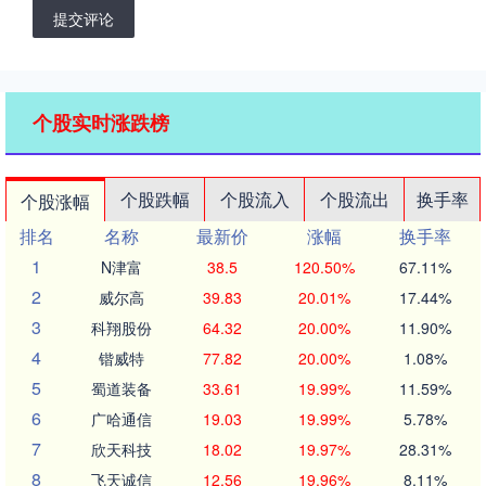
提交评论
个股实时涨跌榜
个股跌幅
个股流入
个股流出
换手率
个股涨幅
排名
名称
最新价
涨幅
换手率
1
N津富
38.5
120.50%
67.11%
2
威尔高
39.83
20.01%
17.44%
3
科翔股份
64.32
20.00%
11.90%
4
锴威特
77.82
20.00%
1.08%
5
蜀道装备
33.61
19.99%
11.59%
6
广哈通信
19.03
19.99%
5.78%
7
欣天科技
18.02
19.97%
28.31%
8
飞天诚信
12.56
19.96%
8.11%