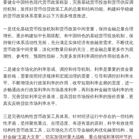
要健全中国特色现代货币政策框架，完善基础货币投放和货币供应调
控机制，发挥好货币信贷政策工具的总量和结构功能。构建科学稳健
的货币政策体系需要从以下方面多维度推进。
一是优化基础货币投放机制和货币政策中间变量，保持金融总量合理
增长。逐步构建短中长期搭配、有中国特色的基础货币投放机制，保
持银行体系流动性充裕，充分满足实体经济有效融资需求。不断优化
货币政策中间变量，淡化对数量目标的关注，把金融总量更多作为观
测性、参考性、预期性指标，为更多发挥利率调控的作用创造条件。
二是健全市场化的利率形成、调控和传导机制。利率是重要的资金要
素价格，需要按照经济规律和宏观治理的需要，引导和调控好利率水
平。不断增强央行政策利率的作用，收窄短期利率走廊的宽度，进一
步畅通由央行政策利率向市场基准利率，再到各种金融市场利率的传
导。完善贷款利率定价基准，提高贷款市场报价利率的报价质量，更
真实反映贷款市场利率水平。
三是完善结构性货币政策工具体系。针对经济运行中存在的一些结构
性矛盾，坚持聚焦重点、合理适度、有进有退的原则，科学有效使用
结构性货币政策工具，以市场化方式引导金融机构优化融资结构，做
好金融“五篇大文章”，切实加强对重大战略、重点领域和薄弱环节的