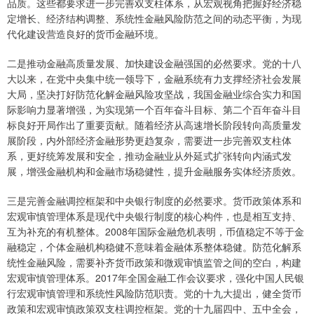
品质。这些都要求进一步完善双支柱体系，从宏观视角把握好经济稳
定增长、经济结构调整、系统性金融风险防范之间的动态平衡，为现
代化建设营造良好的货币金融环境。
二是推动金融高质量发展、加快建设金融强国的必然要求。党的十八
大以来，在党中央集中统一领导下，金融系统有力支撑经济社会发展
大局，坚决打好防范化解金融风险攻坚战，我国金融业综合实力和国
际影响力显著增强，为实现第一个百年奋斗目标、第二个百年奋斗目
标良好开局作出了重要贡献。随着经济从高速增长阶段转向高质量发
展阶段，内外部经济金融形势更趋复杂，需要进一步完善双支柱体
系，更好统筹发展和安全，推动金融业从外延式扩张转向内涵式发
展，增强金融机构和金融市场稳健性，提升金融服务实体经济质效。
三是完善金融调控框架和中央银行制度的必然要求。货币政策体系和
宏观审慎管理体系是现代中央银行制度的核心构件，也是相互支持、
互为补充的有机整体。2008年国际金融危机表明，币值稳定不等于金
融稳定，个体金融机构稳健不意味着金融体系整体稳健。防范化解系
统性金融风险，需要补齐货币政策和微观审慎监管之间的空白，构建
宏观审慎管理体系。2017年全国金融工作会议要求，强化中国人民银
行宏观审慎管理和系统性风险防范职责。党的十九大提出，健全货币
政策和宏观审慎政策双支柱调控框架。党的十九届四中、五中全会，