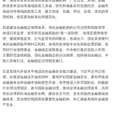
果，继续丰富和完善系统重要性金融机构、广义信贷、房地产金融、
跨境资本流动等领域政策工具箱，研究和储备应对宏观经济、金融市
场波动等领域的政策工具，建立创设、实施、评估、反馈、优化的管
理机制，使其更加标准化和规范化。
四是建设金融稳定保障体系。强化金融机构的公司治理和风险管理，
加强日常监管，筑牢防范金融风险的“第一道防线”。加强宏观审慎管
理、微观审慎监管、行为监管等协同配合，形成合力。强化具有硬约
束的金融风险早期纠正机制，加强存款保险专业化风险处置职能，发
挥好行业保障基金、金融稳定保障基金、中央银行最后贷款人作用，
注重防范道德风险。强化金融稳定的法治保障，加快推动金融法、中
国人民银行法、金融稳定法等制定修订。
五是加强与开放水平相适应的金融安全能力建设。习近平总书记强
调，在推进金融业开放的同时，要维护好国家金融安全。要有序推进
金融服务业和金融市场制度型开放，有序推进人民币国际化。积极践
行全球治理倡议，参与国际金融治理，推动全球金融治理改革，共同
夯实全球和区域金融安全网。建设自主可控、安全高效的金融基础设
施体系，坚决维护我国系统重要性金融机构、外汇储备和海外金融资
产安全。