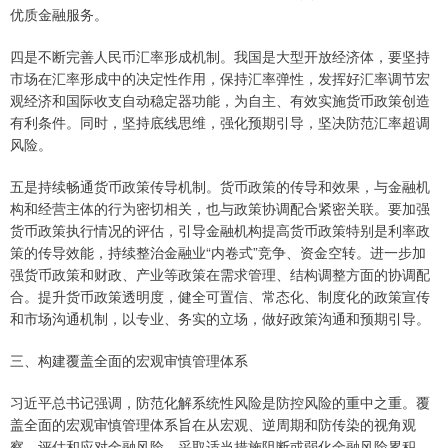
优质金融服务。
四是不断完善人民币汇率形成机制。我国是大型开放经济体，要坚持
市场在汇率形成中的决定性作用，保持汇率弹性，发挥好汇率调节宏
观经济和国际收支自动稳定器功能，为自主、有效实施货币政策创造
有利条件。同时，坚持底线思维，强化预期引导，坚决防范汇率超调
风险。
五是持续畅通货币政策传导机制。货币政策的传导和效果，与金融机
构和经营主体的行为密切相关，也与政策协调配合紧密关联。要加强
货币政策执行情况的评估，引导金融机构提高货币政策特别是利率政
策的传导效能，持续整治金融业“内卷式”竞争、资金空转。进一步加
强货币政策和财政、产业等政策在需求管理、结构调整方面的协调配
合。提升货币政策透明度，健全可置信、常态化、制度化的政策宣传
和市场沟通机制，以专业、务实的立场，做好政策沟通和预期引导。
三、构建覆盖全面的宏观审慎管理体系
习近平总书记强调，防范化解系统性风险是防控风险的重中之重。覆
盖全面的宏观审慎管理体系旨在从宏观、逆周期和防传染的视角观
察、评估和应对金融风险，采取适当措施阻断或弱化金融风险累积，