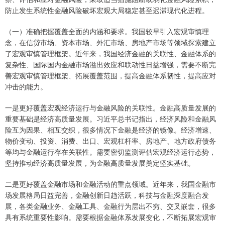
防止发生系统性金融风险破坏宏观大局稳定甚至迟滞现代化进程。
（一）准确把握覆盖全面的内涵和要求。我国较早引入宏观审慎理
念，在信贷市场、资本市场、外汇市场、房地产市场等领域探索建立
了宏观审慎管理框架。近年来，我国经济金融的关联性、金融体系的
复杂性、国际国内金融市场溢出效应和联动性日益增强，需要不断完
善宏观审慎管理框架、拓展覆盖范围，提高金融体系韧性，提高应对
冲击的能力。
一是更好覆盖宏观经济运行与金融风险的关联性。金融高质量发展的
重要基础是经济高质量发展。习近平总书记指出，经济风险和金融风
险互为因果、相互交织，很多情况下金融是经济的镜像。经济增速、
物价变动、投资、消费、出口、宏观杠杆率、房地产、地方政府债务
等均与金融运行存在关联性。需要密切监测评估宏观经济运行态势，
坚持推动经济高质量发展，为金融高质量发展奠定坚实基础。
二是更好覆盖金融市场和金融活动的重点领域。近年来，我国金融市
场发展格局日益完善，金融创新日趋活跃，科技与金融深度融合发
展，各类金融业务、金融工具、金融行为层出不穷、交叉嵌套，很多
具有系统重要性影响。需要根据金融体系发展变化，不断拓展宏观审