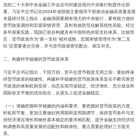
党的二十大和中央金融工作会议均对建设现代中央银行制度作出部
署。习近平总书记在2024年省部级主要领导干部推动金融高质量发展
专题研讨班上指出，金融强国要拥有强大的中央银行，要有能力做好
货币政策调控和宏观审慎管理、及时有效防范化解系统性风险。经过
多年探索实践，我国已初步构建具有中国特色的双支柱体系。比较而
言，货币政策作为“第一支柱”相对成熟，宏观审慎管理作为“第二支
柱”还需要逐步完善，并与货币政策密切配合、相互补充。
二、构建科学稳健的货币政策体系
习近平总书记指出，千招万招，管不住货币都是无用之招；要始终保
持货币政策的稳健性。构建科学稳健的货币政策体系旨在不断完善货
币政策的体制机制安排，动态实现币值稳定、经济增长、充分就业和
国际收支平衡的优化组合，从源头上促进金融稳定。
（一）准确把握科学稳健的内涵和要求。要把握好货币政策的力度、
时机和节奏，更加注重做好跨周期和逆周期调节，保持货币条件与支
持经济潜在增长和物价基本稳定的要求相匹配，提升金融支持经济结
构调整和高质量发展的适配性和精准性。重点需要处理好三方面关
系。