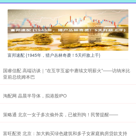
富邦速配 {1945年，猎户丛林奇袭！5天歼敌上千}
国睿信配 高端访谈｜“在互学互鉴中赓续文明薪火”——访纳米比
亚前总统姆本巴
淘配网 晶晨半导体，拟港股IPO
策略通 北京一女子多次偷外卖，已被刑拘！民警提醒——
富旺配资 北京：加大购买绿色建筑和多子女家庭购房贷款支持