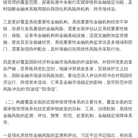
慎管理的覆盖范围，探索拓展中央银行宏观审慎和金融稳定功能，及
时阻断金融体系顺周期自我强化和风险跨机构、跨市场传染。
三是更好覆盖系统重要性金融机构。系统重要性金融机构经营不审
慎，容易引发高量级的金融风险。需要全面评估认定系统重要性银
行、保险、证券等金融机构和金融基础设施，适度实施附加监管措
施，督促其安全稳健经营。系统重要性金融机构监管涉及多领域和部
门，需要加强协作配合，及时准确识别系统性风险并采取行动。
四是更好覆盖国际经济和金融市场风险的外溢影响。外部环境更趋复
杂严峻，世界格局变乱交织，地缘冲突易发多发，贸易保护主义抬
头，国际金融市场波动风险加剧。要动态深入评估外部冲击对我国经
济运行、跨境资本流动、汇率及金融市场稳定的影响，筑牢防范外部
风险冲击的“防波堤”“防浪堤”。
（二）构建覆盖全面的宏观审慎管理体系的主要任务。覆盖全面的宏
观审慎管理体系包括宏观审慎政策的目标、工具、治理机制，系统性
金融风险的监测、评估、预警、防范、处置机制，金融稳定保障体系
等。
一是强化系统性金融风险的监测和评估。习近平总书记指出，有的高