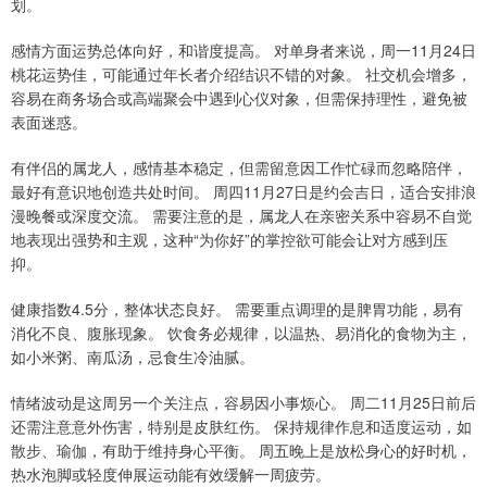
划。
感情方面运势总体向好，和谐度提高。 对单身者来说，周一11月24日
桃花运势佳，可能通过年长者介绍结识不错的对象。 社交机会增多，
容易在商务场合或高端聚会中遇到心仪对象，但需保持理性，避免被
表面迷惑。
有伴侣的属龙人，感情基本稳定，但需留意因工作忙碌而忽略陪伴，
最好有意识地创造共处时间。 周四11月27日是约会吉日，适合安排浪
漫晚餐或深度交流。 需要注意的是，属龙人在亲密关系中容易不自觉
地表现出强势和主观，这种“为你好”的掌控欲可能会让对方感到压
抑。
健康指数4.5分，整体状态良好。 需要重点调理的是脾胃功能，易有
消化不良、腹胀现象。 饮食务必规律，以温热、易消化的食物为主，
如小米粥、南瓜汤，忌食生冷油腻。
情绪波动是这周另一个关注点，容易因小事烦心。 周二11月25日前后
还需注意意外伤害，特别是皮肤红伤。 保持规律作息和适度运动，如
散步、瑜伽，有助于维持身心平衡。 周五晚上是放松身心的好时机，
热水泡脚或轻度伸展运动能有效缓解一周疲劳。