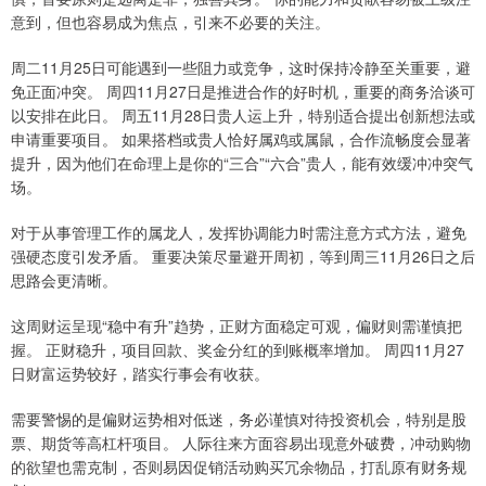
意到，但也容易成为焦点，引来不必要的关注。
周二11月25日可能遇到一些阻力或竞争，这时保持冷静至关重要，避
免正面冲突。 周四11月27日是推进合作的好时机，重要的商务洽谈可
以安排在此日。 周五11月28日贵人运上升，特别适合提出创新想法或
申请重要项目。 如果搭档或贵人恰好属鸡或属鼠，合作流畅度会显著
提升，因为他们在命理上是你的“三合”“六合”贵人，能有效缓冲冲突气
场。
对于从事管理工作的属龙人，发挥协调能力时需注意方式方法，避免
强硬态度引发矛盾。 重要决策尽量避开周初，等到周三11月26日之后
思路会更清晰。
这周财运呈现“稳中有升”趋势，正财方面稳定可观，偏财则需谨慎把
握。 正财稳升，项目回款、奖金分红的到账概率增加。 周四11月27
日财富运势较好，踏实行事会有收获。
需要警惕的是偏财运势相对低迷，务必谨慎对待投资机会，特别是股
票、期货等高杠杆项目。 人际往来方面容易出现意外破费，冲动购物
的欲望也需克制，否则易因促销活动购买冗余物品，打乱原有财务规