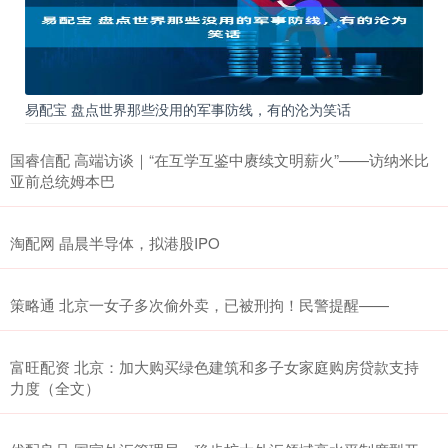
易配宝 盘点世界那些没用的军事防线，有的沦为笑话
国睿信配 高端访谈｜“在互学互鉴中赓续文明薪火”——访纳米比
亚前总统姆本巴
淘配网 晶晨半导体，拟港股IPO
策略通 北京一女子多次偷外卖，已被刑拘！民警提醒——
富旺配资 北京：加大购买绿色建筑和多子女家庭购房贷款支持
力度（全文）