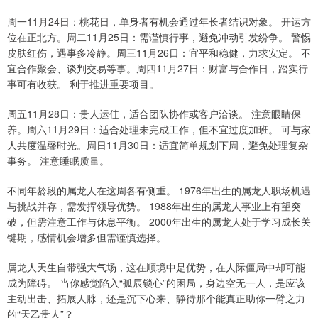
周一11月24日：桃花日，单身者有机会通过年长者结识对象。 开运方
位在正北方。周二11月25日：需谨慎行事，避免冲动引发纷争。 警惕
皮肤红伤，遇事多冷静。周三11月26日：宜平和稳健，力求安定。 不
宜合作聚会、谈判交易等事。周四11月27日：财富与合作日，踏实行
事可有收获。 利于推进重要项目。
周五11月28日：贵人运佳，适合团队协作或客户洽谈。 注意眼睛保
养。周六11月29日：适合处理未完成工作，但不宜过度加班。 可与家
人共度温馨时光。周日11月30日：适宜简单规划下周，避免处理复杂
事务。 注意睡眠质量。
不同年龄段的属龙人在这周各有侧重。 1976年出生的属龙人职场机遇
与挑战并存，需发挥领导优势。 1988年出生的属龙人事业上有望突
破，但需注意工作与休息平衡。 2000年出生的属龙人处于学习成长关
键期，感情机会增多但需谨慎选择。
属龙人天生自带强大气场，这在顺境中是优势，在人际僵局中却可能
成为障碍。 当你感觉陷入“孤辰锁心”的困局，身边空无一人，是应该
主动出击、拓展人脉，还是沉下心来、静待那个能真正助你一臂之力
的“天乙贵人”？