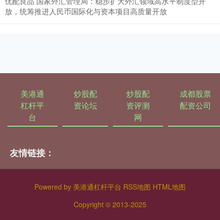
优配良品 国家外汇管理局：稳步扩大外汇领域高水平制度型开
放，统筹推进人民币国际化与资本项目高质量开放
美港通
炒股配
炒股配
成都股票
杠杆平
资论坛
资评测
配资公司
台
网
友情链接：
Powered by
美港通杠杆平台
RSS地图
HTML地图
Copyright
© 2013-2025