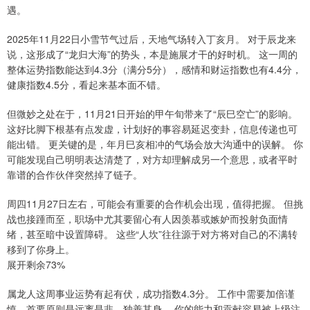
遇。
2025年11月22日小雪节气过后，天地气场转入丁亥月。 对于辰龙来
说，这形成了“龙归大海”的势头，本是施展才干的好时机。 这一周的
整体运势指数能达到4.3分（满分5分），感情和财运指数也有4.4分，
健康指数4.5分，看起来基本面不错。
但微妙之处在于，11月21日开始的甲午旬带来了“辰巳空亡”的影响。
这好比脚下根基有点发虚，计划好的事容易延迟变卦，信息传递也可
能出错。 更关键的是，年月巳亥相冲的气场会放大沟通中的误解。 你
可能发现自己明明表达清楚了，对方却理解成另一个意思，或者平时
靠谱的合作伙伴突然掉了链子。
周四11月27日左右，可能会有重要的合作机会出现，值得把握。 但挑
战也接踵而至，职场中尤其要留心有人因羡慕或嫉妒而投射负面情
绪，甚至暗中设置障碍。 这些“人坎”往往源于对方将对自己的不满转
移到了你身上。
展开剩余73%
属龙人这周事业运势有起有伏，成功指数4.3分。 工作中需要加倍谨
慎，首要原则是远离是非，独善其身。 你的能力和贡献容易被上级注