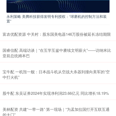
永利策略 美腾科技获得发明专利授权：“球磨机的控制方法和装
置”
富农优配资源 中关村：股东国美电器146万股份被延长冻结期限
国睿信配 高端访谈｜“在互学互鉴中赓续文明薪火”——访纳米比
亚前总统姆本巴
宝牛配 一机毁一舰：日本战斗机从空战大杀器到撞向美军的“空
中打火机”
股牛配 东吴证券2024年实现净利润23.66亿元 同比增长18.19%
美林配资 共建“一带一路”·第一现场｜“为孟加拉国打开互联互通
的大门”