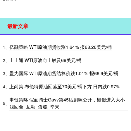
最新文章
亿融策略 WTI原油期货收涨1.64% 报68.26美元/桶
1、
上上通 WTI原油向上触及68美元/桶
2、
盈为国际 WTI原油期货结算价跌1.01% 报66.9美元/桶
3、
上尚策 布伦特原油回落至70美元/桶下方 日内跌0.97%
4、
申银策略 假面骑士Gavv第45话剧照公开，疑似进入大小
5、
姐回合_互动_蛋糕_幸果