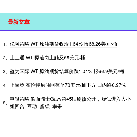
最新文章
亿融策略 WTI原油期货收涨1.64% 报68.26美元/桶
1、
上上通 WTI原油向上触及68美元/桶
2、
盈为国际 WTI原油期货结算价跌1.01% 报66.9美元/桶
3、
上尚策 布伦特原油回落至70美元/桶下方 日内跌0.97%
4、
申银策略 假面骑士Gavv第45话剧照公开，疑似进入大小
5、
姐回合_互动_蛋糕_幸果