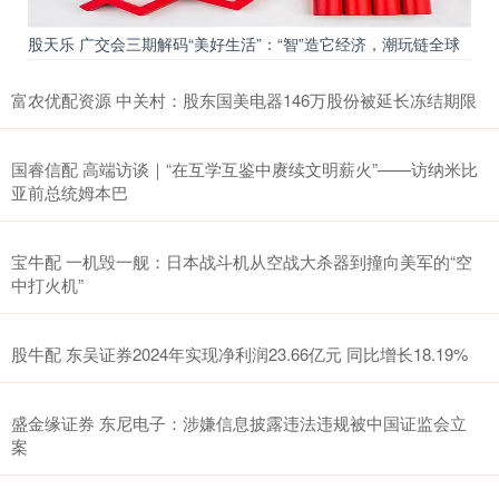
股天乐 广交会三期解码“美好生活”：“智”造它经济，潮玩链全球
富农优配资源 中关村：股东国美电器146万股份被延长冻结期限
国睿信配 高端访谈｜“在互学互鉴中赓续文明薪火”——访纳米比
亚前总统姆本巴
宝牛配 一机毁一舰：日本战斗机从空战大杀器到撞向美军的“空
中打火机”
股牛配 东吴证券2024年实现净利润23.66亿元 同比增长18.19%
盛金缘证券 东尼电子：涉嫌信息披露违法违规被中国证监会立
案