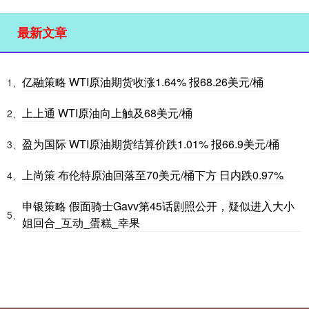
最新文章
亿融策略 WTI原油期货收涨1.64% 报68.26美元/桶
1、
上上通 WTI原油向上触及68美元/桶
2、
盈为国际 WTI原油期货结算价跌1.01% 报66.9美元/桶
3、
上尚策 布伦特原油回落至70美元/桶下方 日内跌0.97%
4、
申银策略 假面骑士Gavv第45话剧照公开，疑似进入大小
5、
姐回合_互动_蛋糕_幸果