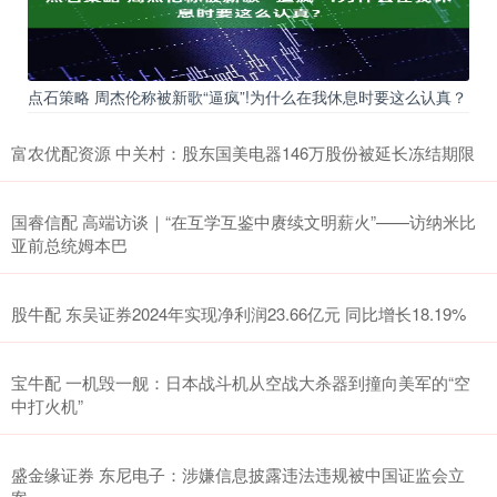
点石策略 周杰伦称被新歌“逼疯”!为什么在我休息时要这么认真？
富农优配资源 中关村：股东国美电器146万股份被延长冻结期限
国睿信配 高端访谈｜“在互学互鉴中赓续文明薪火”——访纳米比
亚前总统姆本巴
股牛配 东吴证券2024年实现净利润23.66亿元 同比增长18.19%
宝牛配 一机毁一舰：日本战斗机从空战大杀器到撞向美军的“空
中打火机”
盛金缘证券 东尼电子：涉嫌信息披露违法违规被中国证监会立