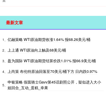
案
最新文章
亿融策略 WTI原油期货收涨1.64% 报68.26美元/桶
1、
上上通 WTI原油向上触及68美元/桶
2、
盈为国际 WTI原油期货结算价跌1.01% 报66.9美元/桶
3、
上尚策 布伦特原油回落至70美元/桶下方 日内跌0.97%
4、
申银策略 假面骑士Gavv第45话剧照公开，疑似进入大小
5、
姐回合_互动_蛋糕_幸果