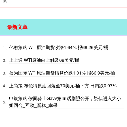
案
最新文章
亿融策略 WTI原油期货收涨1.64% 报68.26美元/桶
1、
上上通 WTI原油向上触及68美元/桶
2、
盈为国际 WTI原油期货结算价跌1.01% 报66.9美元/桶
3、
上尚策 布伦特原油回落至70美元/桶下方 日内跌0.97%
4、
申银策略 假面骑士Gavv第45话剧照公开，疑似进入大小
5、
姐回合_互动_蛋糕_幸果