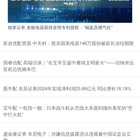
稳拿证券 老板电器获得发明专利授权：“锅架及燃气灶”
富农优配资源 中关村：股东国美电器146万股份被延长冻结期限
国睿信配 高端访谈｜“在互学互鉴中赓续文明薪火”——访纳米比
亚前总统姆本巴
股牛配 东吴证券2024年实现净利润23.66亿元 同比增长18.19%
宝牛配 一机毁一舰：日本战斗机从空战大杀器到撞向美军的“空
中打火机”
盛金缘证券 东尼电子：涉嫌信息披露违法违规被中国证监会立