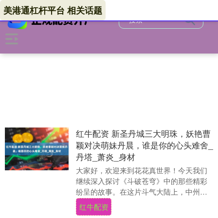
美港通杠杆平台 相关话题
红牛配资 新圣丹城三大明珠，妖艳曹
颖对决萌妹丹晨，谁是你的心头难舍_
丹塔_萧炎_身材
大家好，欢迎来到花花真世界！今天我们
继续深入探讨《斗破苍穹》中的那些精彩
纷呈的故事。在这片斗气大陆上，中州无
疑是最繁华、最为重磅的区域。提到中州
红牛配资
的顶尖势力，大家....