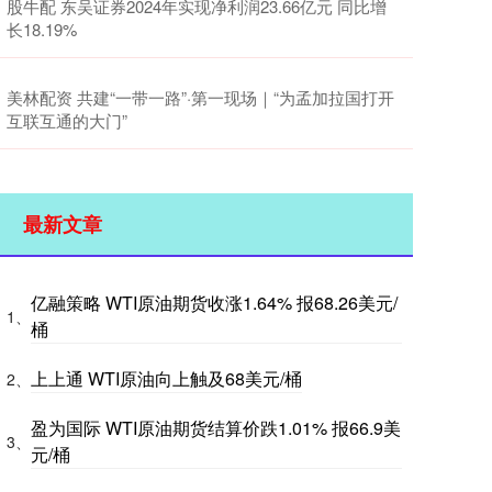
股牛配 东吴证券2024年实现净利润23.66亿元 同比增
长18.19%
美林配资 共建“一带一路”·第一现场｜“为孟加拉国打开
互联互通的大门”
最新文章
亿融策略 WTI原油期货收涨1.64% 报68.26美元/
1、
桶
上上通 WTI原油向上触及68美元/桶
2、
盈为国际 WTI原油期货结算价跌1.01% 报66.9美
3、
元/桶