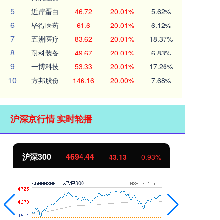
5
近岸蛋白
46.72
20.01%
5.62%
6
毕得医药
61.6
20.01%
6.12%
7
五洲医疗
83.62
20.01%
18.37%
8
耐科装备
49.67
20.01%
6.83%
9
一博科技
53.33
20.01%
17.26%
10
方邦股份
146.16
20.00%
7.68%
沪深京行情 实时轮播
沪深300
4694.44
北
43.13
0.93%