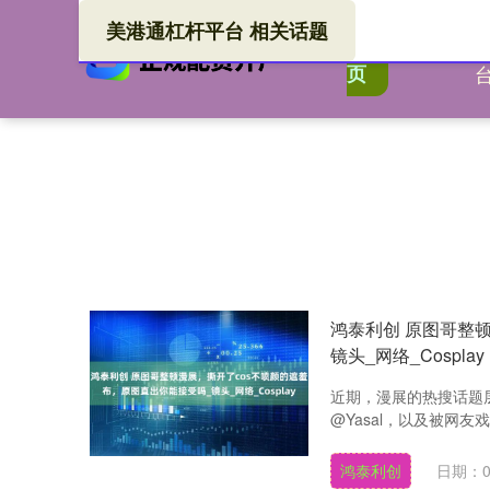
美港通杠杆平台 相关话题
美港
首
页
鸿泰利创 原图哥整
镜头_网络_Cosplay
近期，漫展的热搜话题层
@Yasal，以及被网友
鸿泰利创
日期：0