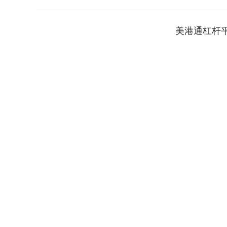
美港通杠杆
上证指数
3940.04
.40
2.13%
39.68
1.