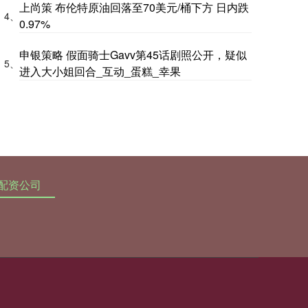
上尚策 布伦特原油回落至70美元/桶下方 日内跌
4、
0.97%
申银策略 假面骑士Gavv第45话剧照公开，疑似
5、
进入大小姐回合_互动_蛋糕_幸果
配资公司