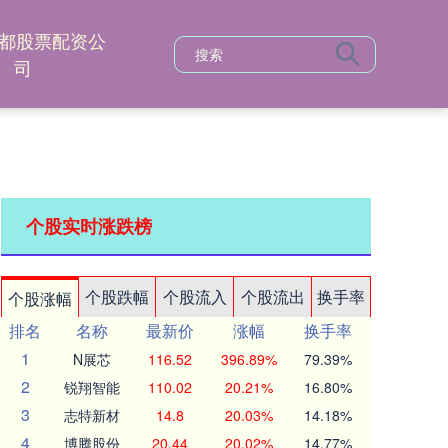
都股票配资公
司
个股实时涨跌榜
个股跌幅
个股流入
个股流出
换手率
个股涨幅
排名
名称
最新价
涨幅
换手率
1
N展芯
116.52
396.89%
79.39%
2
锐翔智能
110.02
20.21%
16.80%
3
志特新材
14.8
20.03%
14.18%
4
博腾股份
20.44
20.02%
14.77%