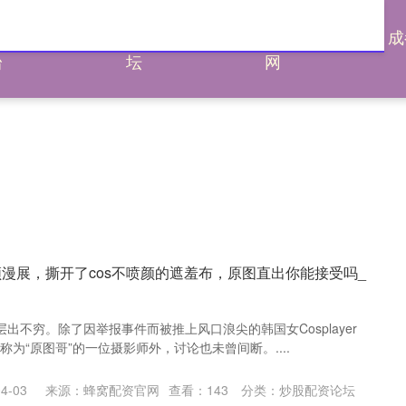
通杠杆平
炒股配资论
炒股配资评测
成
台
坛
网
顿漫展，撕开了cos不喷颜的遮羞布，原图直出你能接受吗_
出不穷。除了因举报事件而被推上风口浪尖的韩国女Cosplayer
戏称为“原图哥”的一位摄影师外，讨论也未曾间断。....
4-03
来源：蜂窝配资官网
查看：
143
分类：
炒股配资论坛