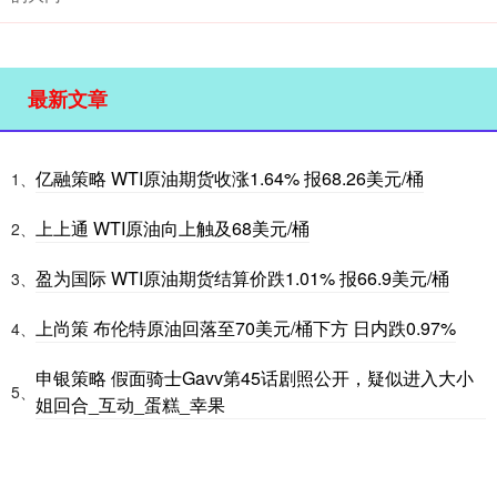
最新文章
亿融策略 WTI原油期货收涨1.64% 报68.26美元/桶
1、
上上通 WTI原油向上触及68美元/桶
2、
盈为国际 WTI原油期货结算价跌1.01% 报66.9美元/桶
3、
上尚策 布伦特原油回落至70美元/桶下方 日内跌0.97%
4、
申银策略 假面骑士Gavv第45话剧照公开，疑似进入大小
5、
姐回合_互动_蛋糕_幸果