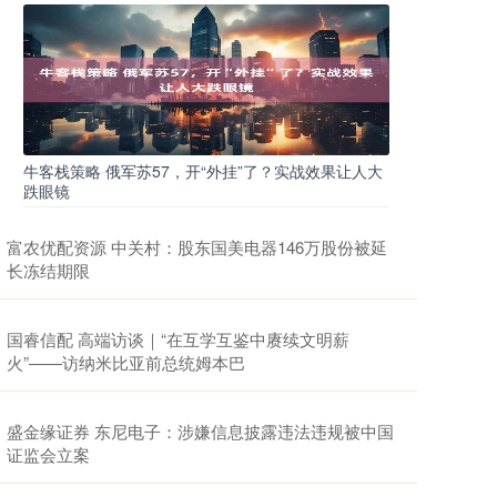
牛客栈策略 俄军苏57，开“外挂”了？实战效果让人大
跌眼镜
富农优配资源 中关村：股东国美电器146万股份被延
长冻结期限
国睿信配 高端访谈｜“在互学互鉴中赓续文明薪
火”——访纳米比亚前总统姆本巴
盛金缘证券 东尼电子：涉嫌信息披露违法违规被中国
证监会立案