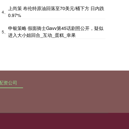
上尚策 布伦特原油回落至70美元/桶下方 日内跌
4、
0.97%
申银策略 假面骑士Gavv第45话剧照公开，疑似
5、
进入大小姐回合_互动_蛋糕_幸果
配资公司