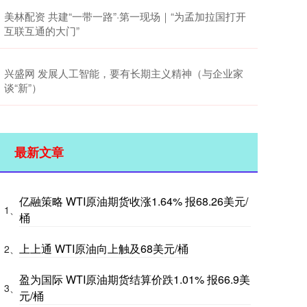
美林配资 共建“一带一路”·第一现场｜“为孟加拉国打开
互联互通的大门”
兴盛网 发展人工智能，要有长期主义精神（与企业家
谈“新”）
最新文章
亿融策略 WTI原油期货收涨1.64% 报68.26美元/
1、
桶
上上通 WTI原油向上触及68美元/桶
2、
盈为国际 WTI原油期货结算价跌1.01% 报66.9美
3、
元/桶