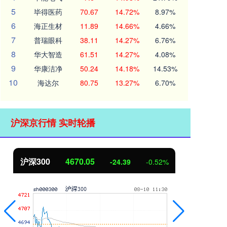
5
毕得医药
70.67
14.72%
8.97%
6
海正生材
11.89
14.66%
4.66%
7
普瑞眼科
38.11
14.27%
6.76%
8
华大智造
61.51
14.27%
4.08%
9
华康洁净
50.24
14.18%
14.53%
10
海达尔
80.75
13.27%
6.70%
沪深京行情 实时轮播
沪深300
4670.05
北
-24.39
-0.52%