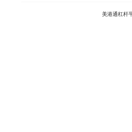
美港通杠杆
上证指数
3947.91
80
-0.52%
7.87
0.2