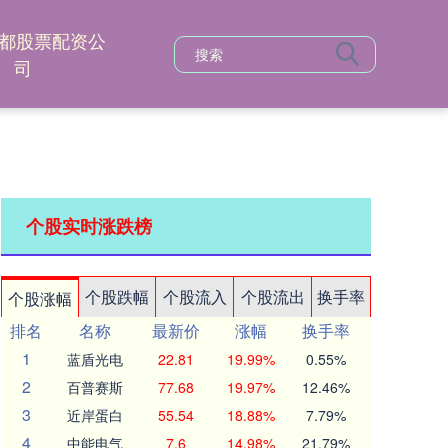
都股票配资公
司
个股实时涨跌榜
个股跌幅
个股流入
个股流出
换手率
个股涨幅
排名
名称
最新价
涨幅
换手率
1
蓝盾光电
22.81
19.99%
0.55%
2
百普赛斯
77.68
19.97%
12.46%
3
近岸蛋白
55.54
18.88%
7.79%
4
中能电气
7.6
14.98%
21.79%