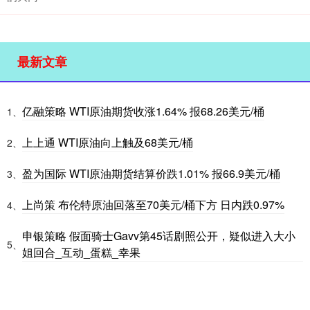
最新文章
亿融策略 WTI原油期货收涨1.64% 报68.26美元/桶
1、
上上通 WTI原油向上触及68美元/桶
2、
盈为国际 WTI原油期货结算价跌1.01% 报66.9美元/桶
3、
上尚策 布伦特原油回落至70美元/桶下方 日内跌0.97%
4、
申银策略 假面骑士Gavv第45话剧照公开，疑似进入大小
5、
姐回合_互动_蛋糕_幸果