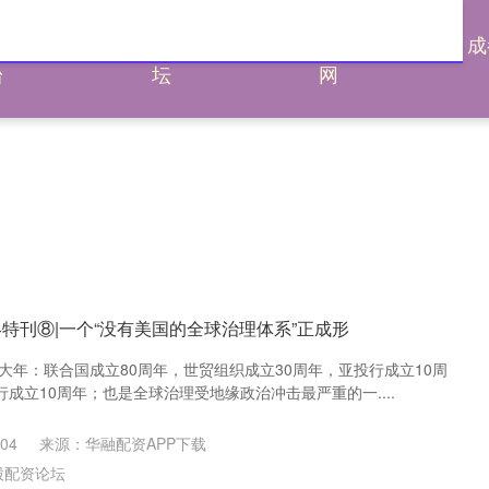
通杠杆平
炒股配资论
炒股配资评测
成
台
坛
网
特刊⑧|一个“没有美国的全球治理体系”正成形
理大年：联合国成立80周年，世贸组织成立30周年，亚投行成立10周
成立10周年；也是全球治理受地缘政治冲击最严重的一....
04
来源：华融配资APP下载
股配资论坛