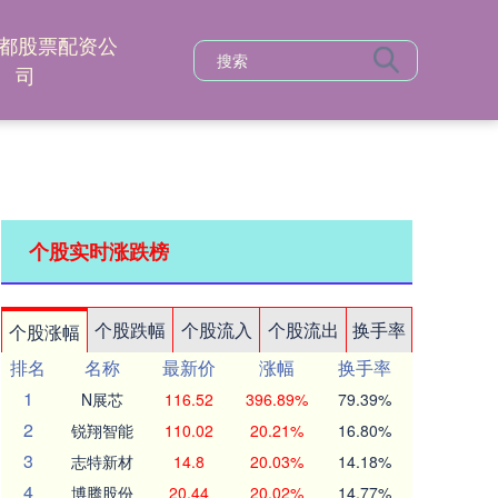
都股票配资公
司
个股实时涨跌榜
个股跌幅
个股流入
个股流出
换手率
个股涨幅
排名
名称
最新价
涨幅
换手率
1
N展芯
116.52
396.89%
79.39%
2
锐翔智能
110.02
20.21%
16.80%
3
志特新材
14.8
20.03%
14.18%
4
博腾股份
20.44
20.02%
14.77%