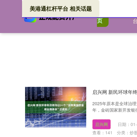
美港通杠杆平台 相关话题
美港
首
页
启兴网 新民环球年终
2025年原本是全球治
年，金砖国家新开发银行
启兴网
日期：01-
查看：
141
分类：
炒