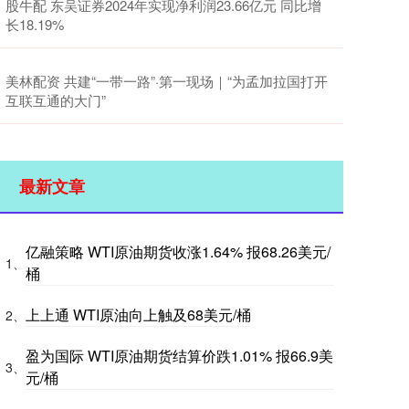
股牛配 东吴证券2024年实现净利润23.66亿元 同比增
长18.19%
美林配资 共建“一带一路”·第一现场｜“为孟加拉国打开
互联互通的大门”
最新文章
亿融策略 WTI原油期货收涨1.64% 报68.26美元/
1、
桶
上上通 WTI原油向上触及68美元/桶
2、
盈为国际 WTI原油期货结算价跌1.01% 报66.9美
3、
元/桶