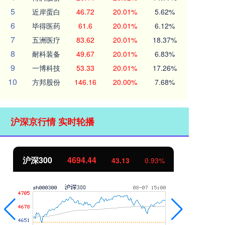
5
近岸蛋白
46.72
20.01%
5.62%
6
毕得医药
61.6
20.01%
6.12%
7
五洲医疗
83.62
20.01%
18.37%
8
耐科装备
49.67
20.01%
6.83%
9
一博科技
53.33
20.01%
17.26%
10
方邦股份
146.16
20.00%
7.68%
沪深京行情 实时轮播
沪深300
4694.44
北
43.13
0.93%