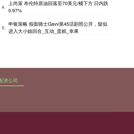
上尚策 布伦特原油回落至70美元/桶下方 日内跌
4、
0.97%
申银策略 假面骑士Gavv第45话剧照公开，疑似
5、
进入大小姐回合_互动_蛋糕_幸果
配资公司