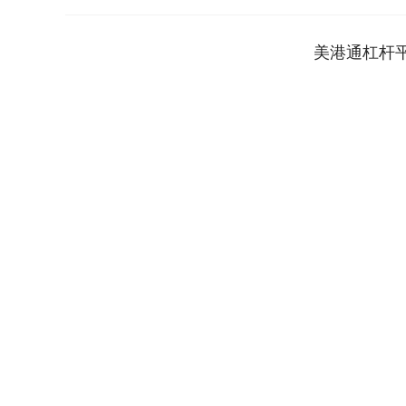
美港通杠杆
上证指数
3940.04
.40
2.13%
39.68
1.