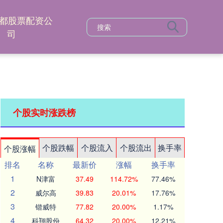
都股票配资公
司
个股实时涨跌榜
个股跌幅
个股流入
个股流出
换手率
个股涨幅
排名
名称
最新价
涨幅
换手率
1
N津富
37.49
114.72%
77.46%
2
威尔高
39.83
20.01%
17.76%
3
锴威特
77.82
20.00%
1.17%
4
科翔股份
64.32
20.00%
12.21%