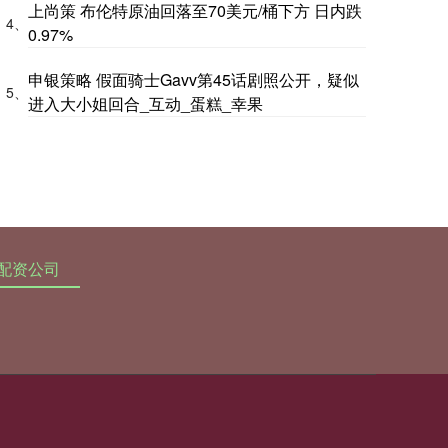
上尚策 布伦特原油回落至70美元/桶下方 日内跌
4、
0.97%
申银策略 假面骑士Gavv第45话剧照公开，疑似
5、
进入大小姐回合_互动_蛋糕_幸果
配资公司