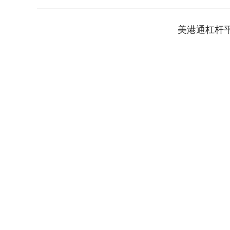
美港通杠杆
深证成指
14110.12
1.92
0.57%
-34.08
-