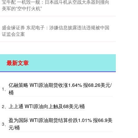
宝牛配 一机毁一舰：日本战斗机从空战大杀器到撞向
美军的“空中打火机”
盛金缘证券 东尼电子：涉嫌信息披露违法违规被中国
证监会立案
最新文章
亿融策略 WTI原油期货收涨1.64% 报68.26美元/
1、
桶
上上通 WTI原油向上触及68美元/桶
2、
盈为国际 WTI原油期货结算价跌1.01% 报66.9美
3、
元/桶