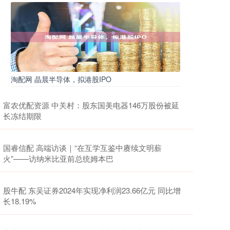
淘配网 晶晨半导体，拟港股IPO
富农优配资源 中关村：股东国美电器146万股份被延
长冻结期限
国睿信配 高端访谈｜“在互学互鉴中赓续文明薪
火”——访纳米比亚前总统姆本巴
股牛配 东吴证券2024年实现净利润23.66亿元 同比增
长18.19%