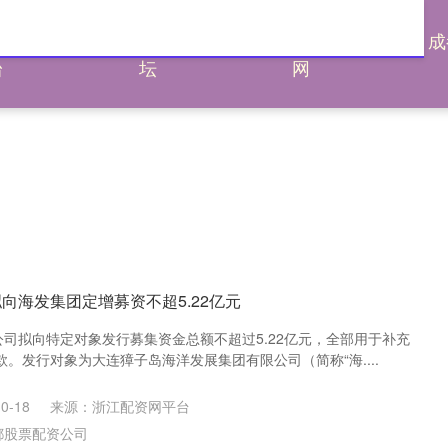
通杠杆平
炒股配资论
炒股配资评测
成
台
坛
网
向海发集团定增募资不超5.22亿元
公司拟向特定对象发行募集资金总额不超过5.22亿元，全部用于补充
。发行对象为大连獐子岛海洋发展集团有限公司（简称“海....
0-18
来源：浙江配资网平台
都股票配资公司