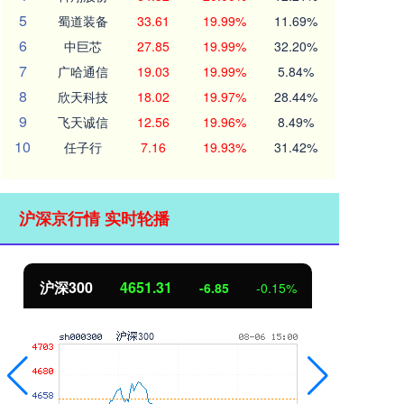
5
蜀道装备
33.61
19.99%
11.69%
6
中巨芯
27.85
19.99%
32.20%
7
广哈通信
19.03
19.99%
5.84%
8
欣天科技
18.02
19.97%
28.44%
9
飞天诚信
12.56
19.96%
8.49%
10
任子行
7.16
19.93%
31.42%
沪深京行情 实时轮播
北证50
1122.88
创
3.42
0.30%