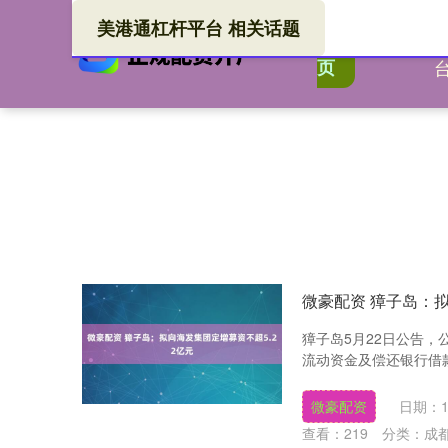
美港通杠杆平台 相关话题
美港
首
页
微豪配资 獐子岛：拟
獐子岛5月22日公告，
流动资金及偿还银行借款
微豪配资
日期：1
查看：
219
分类：
成