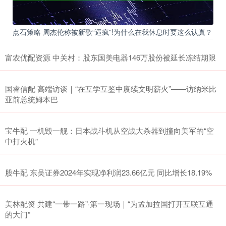
点石策略 周杰伦称被新歌“逼疯”!为什么在我休息时要这么认真？
富农优配资源 中关村：股东国美电器146万股份被延长冻结期限
国睿信配 高端访谈｜“在互学互鉴中赓续文明薪火”——访纳米比
亚前总统姆本巴
宝牛配 一机毁一舰：日本战斗机从空战大杀器到撞向美军的“空
中打火机”
股牛配 东吴证券2024年实现净利润23.66亿元 同比增长18.19%
美林配资 共建“一带一路”·第一现场｜“为孟加拉国打开互联互通
的大门”