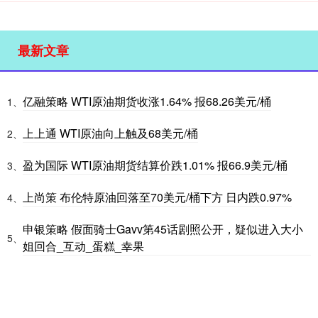
最新文章
亿融策略 WTI原油期货收涨1.64% 报68.26美元/桶
1、
上上通 WTI原油向上触及68美元/桶
2、
盈为国际 WTI原油期货结算价跌1.01% 报66.9美元/桶
3、
上尚策 布伦特原油回落至70美元/桶下方 日内跌0.97%
4、
申银策略 假面骑士Gavv第45话剧照公开，疑似进入大小
5、
姐回合_互动_蛋糕_幸果