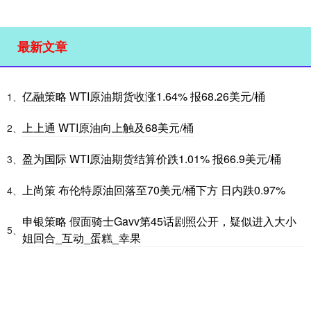
最新文章
亿融策略 WTI原油期货收涨1.64% 报68.26美元/桶
1、
上上通 WTI原油向上触及68美元/桶
2、
盈为国际 WTI原油期货结算价跌1.01% 报66.9美元/桶
3、
上尚策 布伦特原油回落至70美元/桶下方 日内跌0.97%
4、
申银策略 假面骑士Gavv第45话剧照公开，疑似进入大小
5、
姐回合_互动_蛋糕_幸果