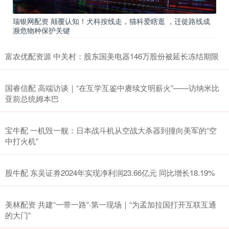
瑞银网配资 颠覆认知！犬科按线走，猫科爱瞎逛 ，迁徙路线成
濒危物种保护关键
富农优配资源 中关村：股东国美电器146万股份被延长冻结期限
国睿信配 高端访谈｜“在互学互鉴中赓续文明薪火”——访纳米比
亚前总统姆本巴
宝牛配 一机毁一舰：日本战斗机从空战大杀器到撞向美军的“空
中打火机”
股牛配 东吴证券2024年实现净利润23.66亿元 同比增长18.19%
美林配资 共建“一带一路”·第一现场｜“为孟加拉国打开互联互通
的大门”