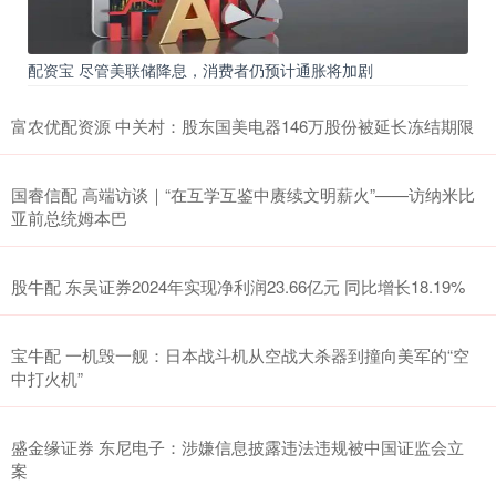
配资宝 尽管美联储降息，消费者仍预计通胀将加剧
富农优配资源 中关村：股东国美电器146万股份被延长冻结期限
国睿信配 高端访谈｜“在互学互鉴中赓续文明薪火”——访纳米比
亚前总统姆本巴
股牛配 东吴证券2024年实现净利润23.66亿元 同比增长18.19%
宝牛配 一机毁一舰：日本战斗机从空战大杀器到撞向美军的“空
中打火机”
盛金缘证券 东尼电子：涉嫌信息披露违法违规被中国证监会立
案