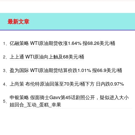
最新文章
亿融策略 WTI原油期货收涨1.64% 报68.26美元/桶
1、
上上通 WTI原油向上触及68美元/桶
2、
盈为国际 WTI原油期货结算价跌1.01% 报66.9美元/桶
3、
上尚策 布伦特原油回落至70美元/桶下方 日内跌0.97%
4、
申银策略 假面骑士Gavv第45话剧照公开，疑似进入大小
5、
姐回合_互动_蛋糕_幸果