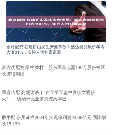
金财配资 在建矿山发生安全事故！盛达资源股价年内
大涨81%，实控人为甘肃富豪
富农优配资源 中关村：股东国美电器146万股份被延
长冻结期限
国睿信配 高端访谈｜“在互学互鉴中赓续文明薪
火”——访纳米比亚前总统姆本巴
股牛配 东吴证券2024年实现净利润23.66亿元 同比增
长18.19%