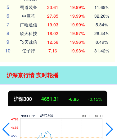
5
蜀道装备
33.61
19.99%
11.69%
6
中巨芯
27.85
19.99%
32.20%
7
广哈通信
19.03
19.99%
5.84%
8
欣天科技
18.02
19.97%
28.44%
9
飞天诚信
12.56
19.96%
8.49%
10
任子行
7.16
19.93%
31.42%
沪深京行情 实时轮播
沪深300
4651.31
北
-6.85
-0.15%