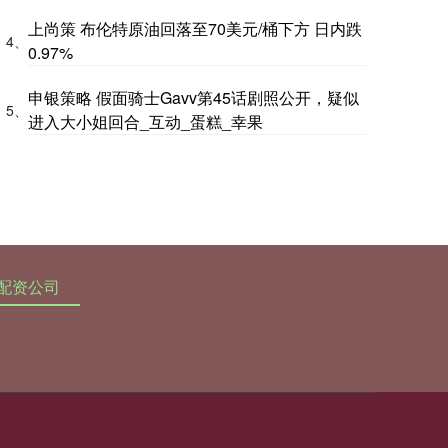
上尚策 布伦特原油回落至70美元/桶下方 日内跌
4、
0.97%
申银策略 假面骑士Gavv第45话剧照公开，疑似
5、
进入大小姐回合_互动_蛋糕_幸果
配资公司