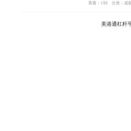
查看：
133
分类：
成
美港通杠杆
上证指数
3900.35
00
-0.01%
21.92
0.