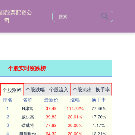
都股票配资公
司
个股实时涨跌榜
个股跌幅
个股流入
个股流出
换手率
个股涨幅
排名
名称
最新价
涨幅
换手率
1
N津富
37.49
114.72%
77.46%
2
威尔高
39.83
20.01%
17.76%
3
锴威特
77.82
20.00%
1.17%
4
科翔股份
64.32
20.00%
12.21%