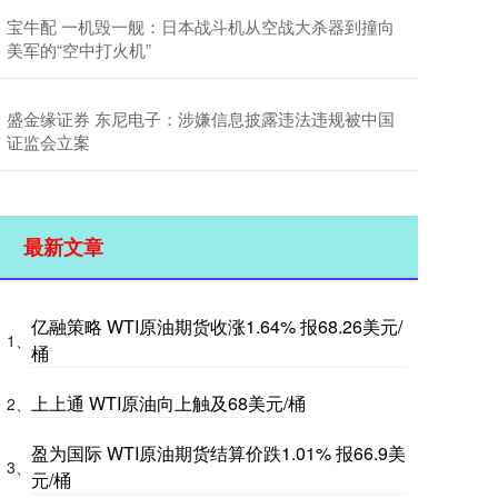
宝牛配 一机毁一舰：日本战斗机从空战大杀器到撞向
美军的“空中打火机”
盛金缘证券 东尼电子：涉嫌信息披露违法违规被中国
证监会立案
最新文章
亿融策略 WTI原油期货收涨1.64% 报68.26美元/
1、
桶
上上通 WTI原油向上触及68美元/桶
2、
盈为国际 WTI原油期货结算价跌1.01% 报66.9美
3、
元/桶